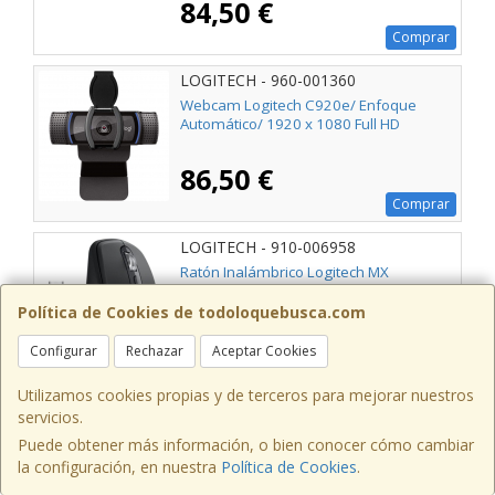
84,50 €
Comprar
LOGITECH - 960-001360
Webcam Logitech C920e/ Enfoque
Automático/ 1920 x 1080 Full HD
86,50 €
Comprar
LOGITECH - 910-006958
Ratón Inalámbrico Logitech MX
Anywhere 3S For Business/ Batería
recargable/ Hasta 8000 DPI/ Grafito
Política de Cookies de todoloquebusca.com
89,50 €
Configurar
Rechazar
Aceptar Cookies
Comprar
Utilizamos cookies propias y de terceros para mejorar nuestros
LOGITECH - 910-006929
servicios.
Ratón Inalámbrico Logitech MX
Puede obtener más información, o bien conocer cómo cambiar
Anywhere 3S/ Batería recargable/ Hasta
la configuración, en nuestra
Política de Cookies
.
8000 DPI/ Grafito