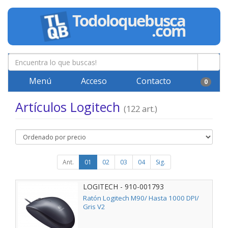
Menú
Acceso
Contacto
0
Artículos Logitech
(122 art.)
Ant.
01
02
03
04
Sig.
LOGITECH - 910-001793
Ratón Logitech M90/ Hasta 1000 DPI/
Gris V2