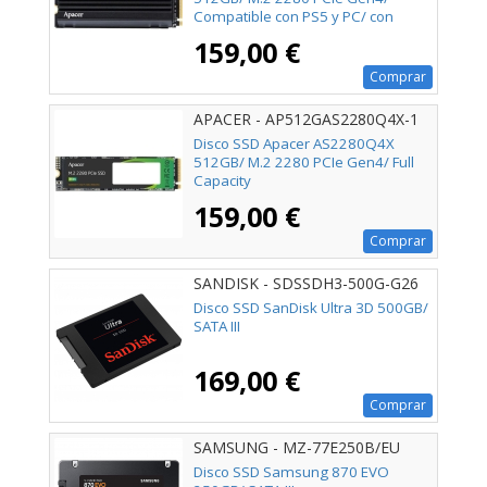
Compatible con PS5 y PC/ con
Disipador de Calor/ Full Capacity
159,00 €
Comprar
APACER - AP512GAS2280Q4X-1
Disco SSD Apacer AS2280Q4X
512GB/ M.2 2280 PCIe Gen4/ Full
Capacity
159,00 €
Comprar
SANDISK - SDSSDH3-500G-G26
Disco SSD SanDisk Ultra 3D 500GB/
SATA III
169,00 €
Comprar
SAMSUNG - MZ-77E250B/EU
Disco SSD Samsung 870 EVO