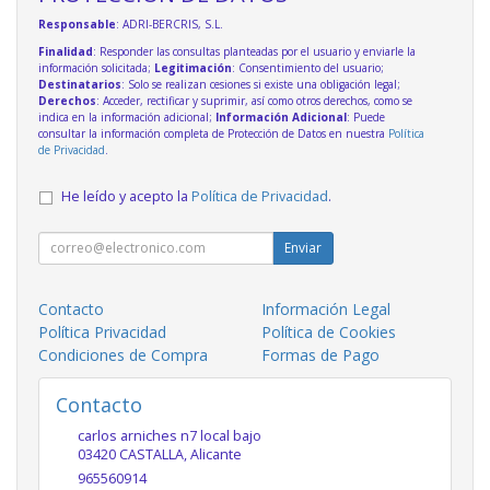
Responsable
: ADRI-BERCRIS, S.L.
Finalidad
: Responder las consultas planteadas por el usuario y enviarle la
información solicitada;
Legitimación
: Consentimiento del usuario;
Destinatarios
: Solo se realizan cesiones si existe una obligación legal;
Derechos
: Acceder, rectificar y suprimir, así como otros derechos, como se
indica en la información adicional;
Información Adicional
: Puede
consultar la información completa de Protección de Datos en nuestra
Política
de Privacidad
.
He leído y acepto la
Política de Privacidad
.
Enviar
Contacto
Información Legal
Política Privacidad
Política de Cookies
Condiciones de Compra
Formas de Pago
Contacto
carlos arniches n7 local bajo
03420
CASTALLA
,
Alicante
965560914