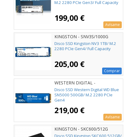
M.2 2280 PCIe Gen3/ Full Capacity
199,00 €
Avísame
KINGSTON - SNV3S/1000G
Disco SSD Kingston NV3 1TB/ M.2
2280 PCIe Gen4/ Full Capacity
205,00 €
Comprar
WESTERN DIGITAL -
WDS500G4B0E
Disco SSD Western Digital WD Blue
SN5000 500GB/ M.2 2280 PCIe
Gen4
219,00 €
Avísame
KINGSTON - SKC600/512G
Disco SSD Kingston SKC600 512GB/