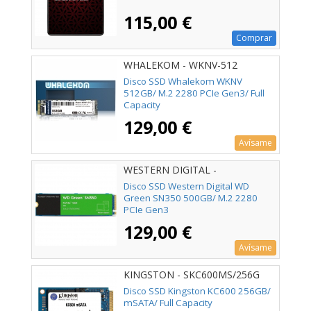
115,00 €
Comprar
WHALEKOM - WKNV-512
Disco SSD Whalekom WKNV
512GB/ M.2 2280 PCIe Gen3/ Full
Capacity
129,00 €
Avísame
WESTERN DIGITAL -
WDS500G2G0C
Disco SSD Western Digital WD
Green SN350 500GB/ M.2 2280
PCIe Gen3
129,00 €
Avísame
KINGSTON - SKC600MS/256G
Disco SSD Kingston KC600 256GB/
mSATA/ Full Capacity