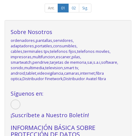
Ant.
01
02
Sig.
Sobre Nosotros
ordenadores,pantallas,servidores,
adaptadores,portatiles,consumibles,
cables,terminales tpv,telefonos fijos,telefonos moviles,
impresoras,multifuncion,escaner,pilas,
smartwatch,pendrive,tarjetas de memoria,sai,s.a.i,software,
sonido,multimedia,television,smart tv,
android,tablet,videovigilancia,camaras,internet,fibra
optica,Distribuidor Finetwork,Distribuidor Avatel fibra
Síguenos en:
¡Suscríbete a Nuestro Boletín!
INFORMACIÓN BÁSICA SOBRE
PROTECCIÓN DE DATOS