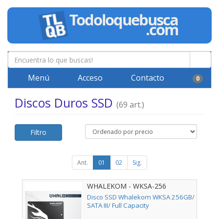
Menú
Acceso
Contacto
0
Discos Duros SSD
(69 art.)
Filtro
Ant.
01
02
Sig.
WHALEKOM - WKSA-256
Disco SSD Whalekom WKSA 256GB/
SATA III/ Full Capacity