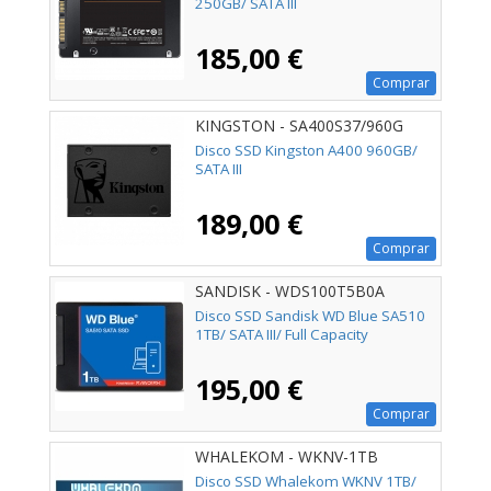
250GB/ SATA III
185,00 €
Comprar
KINGSTON - SA400S37/960G
Disco SSD Kingston A400 960GB/
SATA III
189,00 €
Comprar
SANDISK - WDS100T5B0A
Disco SSD Sandisk WD Blue SA510
1TB/ SATA III/ Full Capacity
195,00 €
Comprar
WHALEKOM - WKNV-1TB
Disco SSD Whalekom WKNV 1TB/