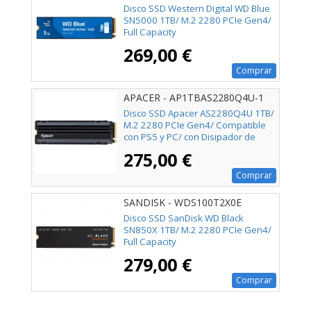
WDS100T4B0E
Disco SSD Western Digital WD Blue
SN5000 1TB/ M.2 2280 PCIe Gen4/
Full Capacity
269,00 €
Comprar
APACER - AP1TBAS2280Q4U-1
Disco SSD Apacer AS2280Q4U 1TB/
M.2 2280 PCIe Gen4/ Compatible
con PS5 y PC/ con Disipador de
Calor/ Full Capacity
275,00 €
Comprar
SANDISK - WDS100T2X0E
Disco SSD SanDisk WD Black
SN850X 1TB/ M.2 2280 PCIe Gen4/
Full Capacity
279,00 €
Comprar