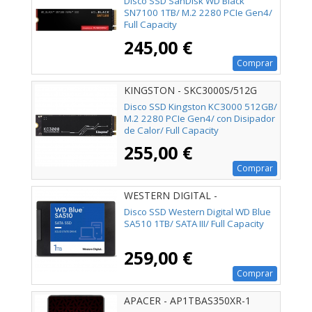
Disco SSD SanDisk WD Black
SN7100 1TB/ M.2 2280 PCIe Gen4/
Full Capacity
245,00 €
Comprar
KINGSTON - SKC3000S/512G
Disco SSD Kingston KC3000 512GB/
M.2 2280 PCIe Gen4/ con Disipador
de Calor/ Full Capacity
255,00 €
Comprar
WESTERN DIGITAL -
WDS100T3B0A
Disco SSD Western Digital WD Blue
SA510 1TB/ SATA III/ Full Capacity
259,00 €
Comprar
APACER - AP1TBAS350XR-1