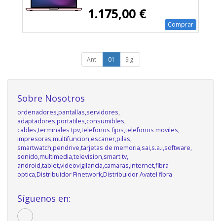
1.175,00 €
Comprar
Ant.
01
Sig.
Sobre Nosotros
ordenadores,pantallas,servidores,
adaptadores,portatiles,consumibles,
cables,terminales tpv,telefonos fijos,telefonos moviles,
impresoras,multifuncion,escaner,pilas,
smartwatch,pendrive,tarjetas de memoria,sai,s.a.i,software,
sonido,multimedia,television,smart tv,
android,tablet,videovigilancia,camaras,internet,fibra
optica,Distribuidor Finetwork,Distribuidor Avatel fibra
Síguenos en: