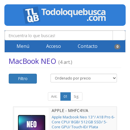
Menú
Acceso
Contacto
0
MacBook NEO
(4 art.)
Filtro
Ant.
01
Sig.
APPLE - MHFC4Y/A
Apple Macbook Neo 13"/ A18 Pro 6-
Core CPU/ 8GB/ 512GB SSD/ 5-
Core GPU/ Touch-ID/ Plata