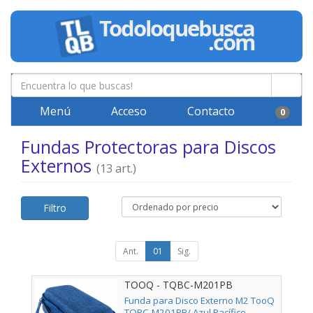
Menú
Acceso
Contacto
0
Fundas Protectoras para Discos
Externos
(13 art.)
Filtro
Ant.
01
Sig.
TOOQ - TQBC-M201PB
Funda para Disco Externo M2 TooQ
TQBC-M201PB/ Azul Pacífico