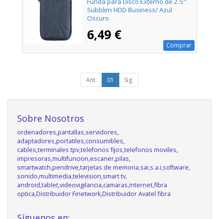
Funda para Disco Externo de 2.5"
Subblim HDD Business/ Azul
Oscuro
6,49 €
Comprar
Ant.
01
Sig.
Sobre Nosotros
ordenadores,pantallas,servidores,
adaptadores,portatiles,consumibles,
cables,terminales tpv,telefonos fijos,telefonos moviles,
impresoras,multifuncion,escaner,pilas,
smartwatch,pendrive,tarjetas de memoria,sai,s.a.i,software,
sonido,multimedia,television,smart tv,
android,tablet,videovigilancia,camaras,internet,fibra
optica,Distribuidor Finetwork,Distribuidor Avatel fibra
Síguenos en: