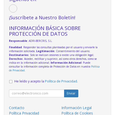
¡Suscríbete a Nuestro Boletín!
INFORMACIÓN BÁSICA SOBRE
PROTECCIÓN DE DATOS
Responsable
: ADRI-BERCRIS, S.L.
Finalidad
: Responder las consultas planteadas por el usuario y enviarle la
información solicitada;
Legitimación
: Consentimiento del usuario;
Destinatarios
: Solo se realizan cesiones si existe una obligación legal;
Derechos
: Acceder, rectificar y suprimir, así como otros derechos, como se
indica en la información adicional;
Información Adicional
: Puede
consultar la información completa de Protección de Datos en nuestra
Política
de Privacidad
.
He leído y acepto la
Política de Privacidad
.
Enviar
Contacto
Información Legal
Política Privacidad
Política de Cookies