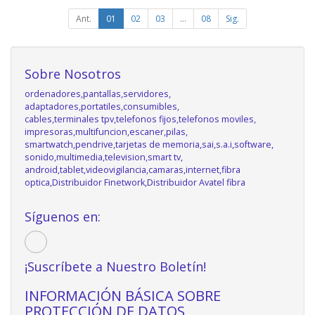
Ant.
01
02
03
...
08
Sig.
Sobre Nosotros
ordenadores,pantallas,servidores,
adaptadores,portatiles,consumibles,
cables,terminales tpv,telefonos fijos,telefonos moviles,
impresoras,multifuncion,escaner,pilas,
smartwatch,pendrive,tarjetas de memoria,sai,s.a.i,software,
sonido,multimedia,television,smart tv,
android,tablet,videovigilancia,camaras,internet,fibra
optica,Distribuidor Finetwork,Distribuidor Avatel fibra
Síguenos en:
¡Suscríbete a Nuestro Boletín!
INFORMACIÓN BÁSICA SOBRE
PROTECCIÓN DE DATOS