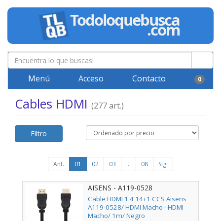
Menú
Acceso
Contacto
0
Cables HDMI
(277 art.)
Filtro
Ant.
01
02
03
...
08
Sig.
AISENS - A119-0528
Cable HDMI 1.4 14+1 CCS Aisens
A119-0528/ HDMI Macho - HDMI
Macho/ 1m/ Negro