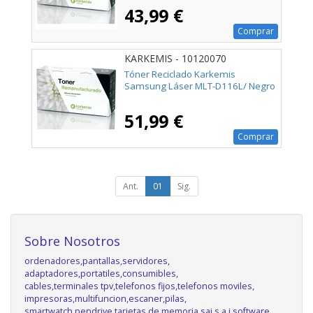
43,99 €
Comprar
KARKEMIS - 10120070
Tóner Reciclado Karkemis
Samsung Láser MLT-D116L/ Negro
51,99 €
Comprar
Ant.
01
Sig.
Sobre Nosotros
ordenadores,pantallas,servidores,
adaptadores,portatiles,consumibles,
cables,terminales tpv,telefonos fijos,telefonos moviles,
impresoras,multifuncion,escaner,pilas,
smartwatch,pendrive,tarjetas de memoria,sai,s.a.i,software,