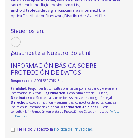
sonido,multimedia,television,smart tv,
android,tablet,videovigilancia,camaras,internet,fibra
optica,Distribuidor Finetwork,Distribuidor Avatel fibra
Síguenos en:
¡Suscríbete a Nuestro Boletín!
INFORMACIÓN BÁSICA SOBRE
PROTECCIÓN DE DATOS
Responsable
: ADRI-BERCRIS, S.L.
Finalidad
: Responder las consultas planteadas por el usuario y enviarle la
información solicitada;
Legitimación
: Consentimiento del usuario;
Destinatarios
: Solo se realizan cesiones si existe una obligación legal;
Derechos
: Acceder, rectificar y suprimir, así como otros derechos, como se
indica en la información adicional;
Información Adicional
: Puede
consultar la información completa de Protección de Datos en nuestra
Política
de Privacidad
.
He leído y acepto la
Política de Privacidad
.