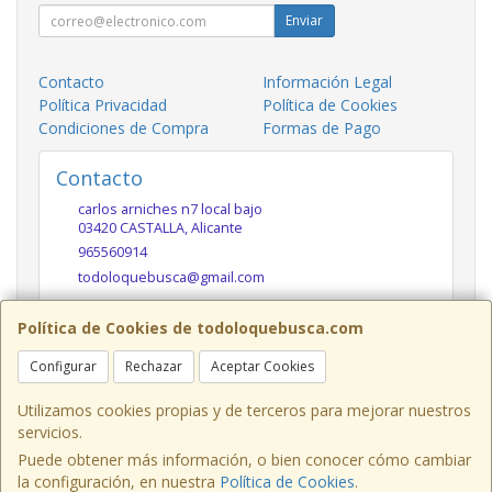
Enviar
Contacto
Información Legal
Política Privacidad
Política de Cookies
Condiciones de Compra
Formas de Pago
Contacto
carlos arniches n7 local bajo
03420
CASTALLA
,
Alicante
965560914
todoloquebusca@gmail.com
Política de Cookies de todoloquebusca.com
Horario
Configurar
Rechazar
Aceptar Cookies
10h a 14h y 17h a 20h
Utilizamos cookies propias y de terceros para mejorar nuestros
servicios.
Puede obtener más información, o bien conocer cómo cambiar
Carlos Arniches n7 local bajo, 03420,Castalla,Alicante,
la configuración, en nuestra
Política de Cookies
.
España. - C.I.F.: B54219647 - Tfno: 965560914