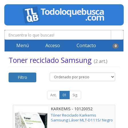
Menú
Acceso
Contacto
0
Toner reciclado Samsung
(2 art.)
Filtro
Ant.
01
Sig.
KARKEMIS - 10120052
Tóner Reciclado Karkemis
Samsung Láser MLT-D111S/ Negro