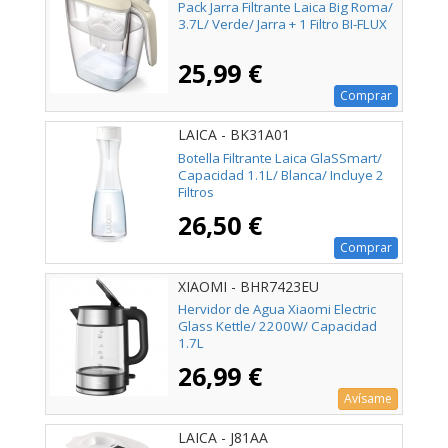
Pack Jarra Filtrante Laica Big Roma/
3.7L/ Verde/ Jarra + 1 Filtro BI-FLUX
25,99 €
Comprar
LAICA - BK31A01
Botella Filtrante Laica GlaSSmart/
Capacidad 1.1L/ Blanca/ Incluye 2
Filtros
26,50 €
Comprar
XIAOMI - BHR7423EU
Hervidor de Agua Xiaomi Electric
Glass Kettle/ 2200W/ Capacidad
1.7L
26,99 €
Avísame
LAICA - J81AA