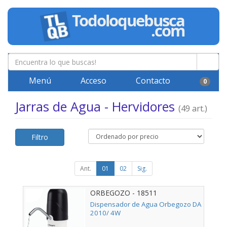
Menú
Acceso
Contacto
0
Jarras de Agua - Hervidores
(49 art.)
Filtro
Ant.
01
02
Sig.
ORBEGOZO - 18511
Dispensador de Agua Orbegozo DA
2010/ 4W