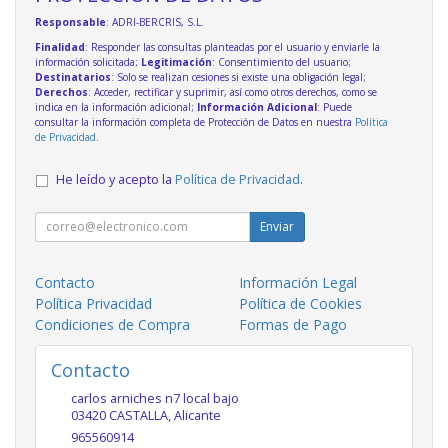
Responsable
: ADRI-BERCRIS, S.L.
Finalidad
: Responder las consultas planteadas por el usuario y enviarle la
información solicitada;
Legitimación
: Consentimiento del usuario;
Destinatarios
: Solo se realizan cesiones si existe una obligación legal;
Derechos
: Acceder, rectificar y suprimir, así como otros derechos, como se
indica en la información adicional;
Información Adicional
: Puede
consultar la información completa de Protección de Datos en nuestra
Política
de Privacidad
.
He leído y acepto la
Política de Privacidad
.
Enviar
Contacto
Información Legal
Política Privacidad
Política de Cookies
Condiciones de Compra
Formas de Pago
Contacto
carlos arniches n7 local bajo
03420
CASTALLA
,
Alicante
965560914