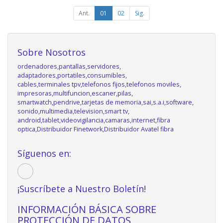
Ant.
01
02
Sig.
Sobre Nosotros
ordenadores,pantallas,servidores,
adaptadores,portatiles,consumibles,
cables,terminales tpv,telefonos fijos,telefonos moviles,
impresoras,multifuncion,escaner,pilas,
smartwatch,pendrive,tarjetas de memoria,sai,s.a.i,software,
sonido,multimedia,television,smart tv,
android,tablet,videovigilancia,camaras,internet,fibra
optica,Distribuidor Finetwork,Distribuidor Avatel fibra
Síguenos en:
¡Suscríbete a Nuestro Boletín!
INFORMACIÓN BÁSICA SOBRE
PROTECCIÓN DE DATOS