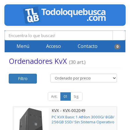
Menú
Acceso
Contacto
0
Ordenadores KvX
(30 art.)
Filtro
Ant.
01
Sig.
KVX - KVX-002049
PC KVX Basic 1 Athlon 3000G/ 8GB/
256GB SSD/ Sin Sistema Operativo