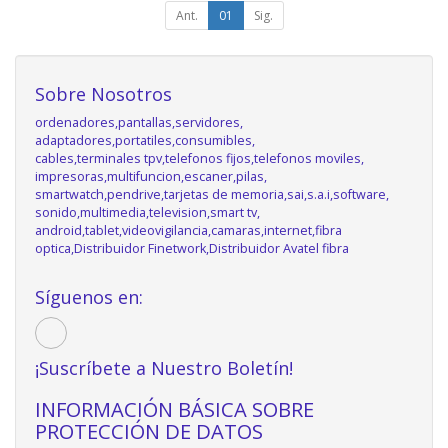
Ant.
01
Sig.
Sobre Nosotros
ordenadores,pantallas,servidores,
adaptadores,portatiles,consumibles,
cables,terminales tpv,telefonos fijos,telefonos moviles,
impresoras,multifuncion,escaner,pilas,
smartwatch,pendrive,tarjetas de memoria,sai,s.a.i,software,
sonido,multimedia,television,smart tv,
android,tablet,videovigilancia,camaras,internet,fibra
optica,Distribuidor Finetwork,Distribuidor Avatel fibra
Síguenos en:
¡Suscríbete a Nuestro Boletín!
INFORMACIÓN BÁSICA SOBRE
PROTECCIÓN DE DATOS