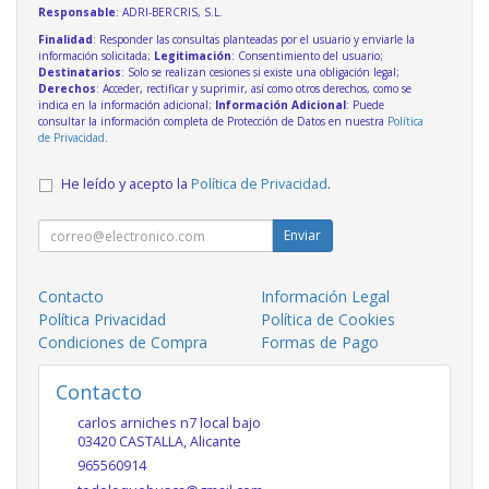
Responsable
: ADRI-BERCRIS, S.L.
Finalidad
: Responder las consultas planteadas por el usuario y enviarle la
información solicitada;
Legitimación
: Consentimiento del usuario;
Destinatarios
: Solo se realizan cesiones si existe una obligación legal;
Derechos
: Acceder, rectificar y suprimir, así como otros derechos, como se
indica en la información adicional;
Información Adicional
: Puede
consultar la información completa de Protección de Datos en nuestra
Política
de Privacidad
.
He leído y acepto la
Política de Privacidad
.
Enviar
Contacto
Información Legal
Política Privacidad
Política de Cookies
Condiciones de Compra
Formas de Pago
Contacto
carlos arniches n7 local bajo
03420
CASTALLA
,
Alicante
965560914