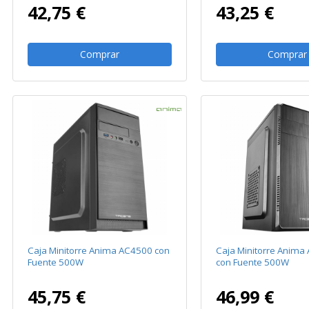
42,75 €
43,25 €
Comprar
Comprar
Caja Minitorre Anima AC4500 con
Caja Minitorre Anim
Fuente 500W
con Fuente 500W
45,75 €
46,99 €