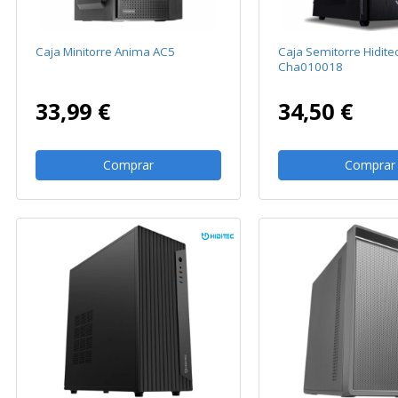
Caja Minitorre Anima AC5
Caja Semitorre Hidite
Cha010018
33,99 €
34,50 €
Comprar
Comprar