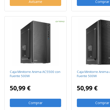
Avísame
Comprar
Caja Minitorre Anima AC5500 con
Caja Minitorre Anima
Fuente 500W
Fuente 500W
50,99 €
50,99 €
Comprar
Comprar