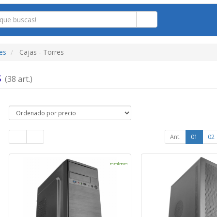
es
Cajas - Torres
s
(38 art.)
Ant.
01
02