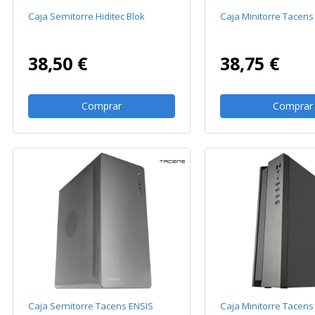
Caja Semitorre Hiditec Blok
Caja Minitorre Tacens
38,50 €
38,75 €
Comprar
Comprar
Caja Semitorre Tacens ENSIS
Caja Minitorre Tacen