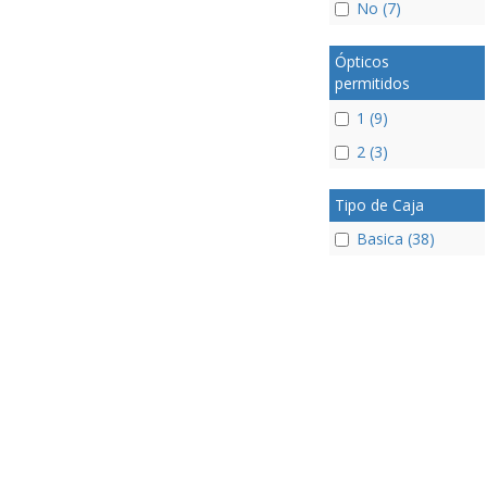
No (7)
Ópticos
permitidos
1 (9)
2 (3)
Tipo de Caja
Basica (38)