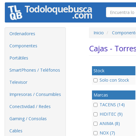
Inicio
Component
Ordenadores
Componentes
Cajas - Torre
Portátiles
SmartPhones / Teléfonos
Stock
Solo con Stock
Televisor
Impresoras / Consumibles
Marcas
TACENS (14)
Conectividad / Redes
HIDITEC (9)
Gaming / Consolas
ANIMA (8)
Cables
NOX (7)