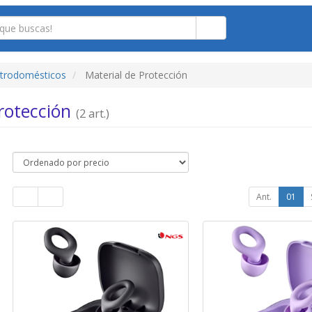
ctrodomésticos
Material de Protección
Protección
(2 art.)
Ant.
01