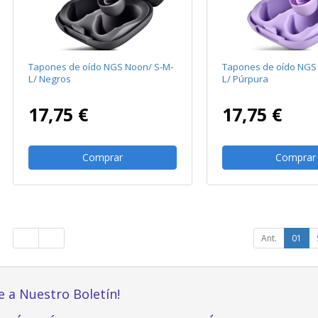
Tapones de oído NGS Noon/ S-M-
Tapones de oído NGS
L/ Negros
L/ Púrpura
17,75 €
17,75 €
Comprar
Comprar
Ant.
01
e a Nuestro Boletín!