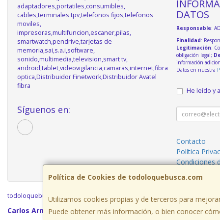
INFORMA
adaptadores,portatiles,consumibles,
DATOS
cables,terminales tpv,telefonos fijos,telefonos
moviles,
Responsable
: A
impresoras,multifuncion,escaner,pilas,
Finalidad
: Respon
smartwatch,pendrive,tarjetas de
Legitimación
: C
memoria,sai,s.a.i,software,
obligación legal;
De
sonido,multimedia,television,smart tv,
información adicio
android,tablet,videovigilancia,camaras,internet,fibra
Datos en nuestra
P
optica,Distribuidor Finetwork,Distribuidor Avatel
fibra
He leído y 
Síguenos en:
Contacto
Política Priva
Condiciones 
Política de Cookies de todoloquebusca.com
todoloquebusca.com © 2026
Utilizamos cookies propias y de terceros para mejorar
Carlos Arniches n7 local bajo, 03420,Castalla,Alicante, España
Puede obtener más información, o bien conocer cómo