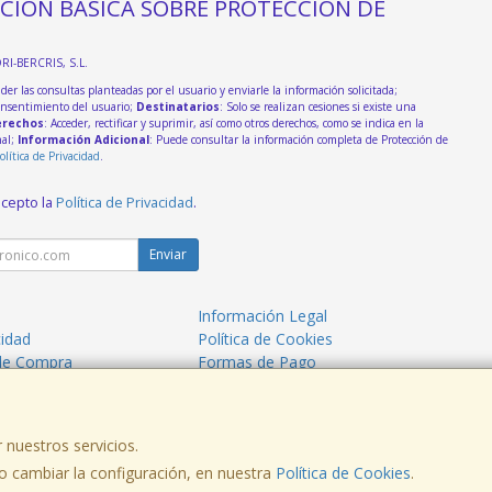
CIÓN BÁSICA SOBRE PROTECCIÓN DE
DRI-BERCRIS, S.L.
der las consultas planteadas por el usuario y enviarle la información solicitada;
onsentimiento del usuario;
Destinatarios
: Solo se realizan cesiones si existe una
rechos
: Acceder, rectificar y suprimir, así como otros derechos, como se indica en la
nal;
Información Adicional
: Puede consultar la información completa de Protección de
olítica de Privacidad
.
acepto la
Política de Privacidad
.
Enviar
Información Legal
cidad
Política de Cookies
de Compra
Formas de Pago
 nuestros servicios.
. - C.I.F.: B54219647 - Tfno: 965560914
 cambiar la configuración, en nuestra
Política de Cookies
.