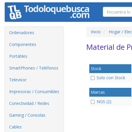
Inicio
Hogar / Ele
Ordenadores
Componentes
Material de 
Portátiles
SmartPhones / Teléfonos
Stock
Solo con Stock
Televisor
Impresoras / Consumibles
Marcas
NGS (2)
Conectividad / Redes
Gaming / Consolas
Cables