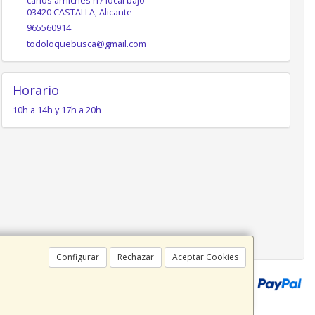
carlos arniches n7 local bajo
03420
CASTALLA
,
Alicante
965560914
todoloquebusca@gmail.com
Horario
10h a 14h y 17h a 20h
Configurar
Rechazar
Aceptar Cookies