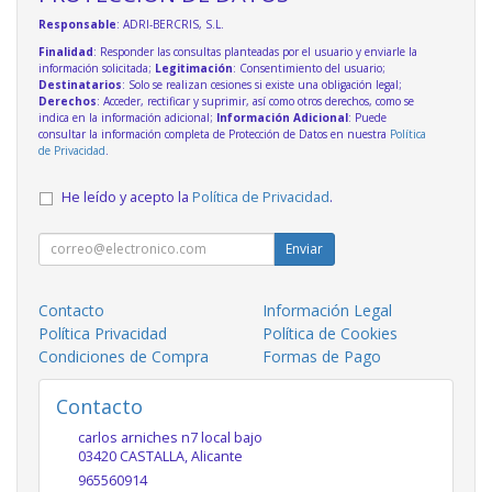
Responsable
: ADRI-BERCRIS, S.L.
Finalidad
: Responder las consultas planteadas por el usuario y enviarle la
información solicitada;
Legitimación
: Consentimiento del usuario;
Destinatarios
: Solo se realizan cesiones si existe una obligación legal;
Derechos
: Acceder, rectificar y suprimir, así como otros derechos, como se
indica en la información adicional;
Información Adicional
: Puede
consultar la información completa de Protección de Datos en nuestra
Política
de Privacidad
.
He leído y acepto la
Política de Privacidad
.
Enviar
Contacto
Información Legal
Política Privacidad
Política de Cookies
Condiciones de Compra
Formas de Pago
Contacto
carlos arniches n7 local bajo
03420
CASTALLA
,
Alicante
965560914