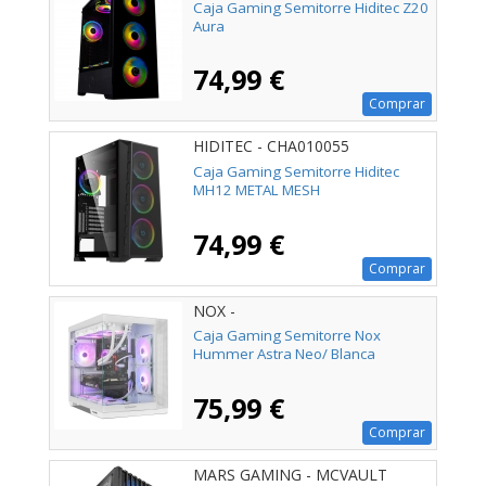
Caja Gaming Semitorre Hiditec Z20
Aura
74,99 €
Comprar
HIDITEC - CHA010055
Caja Gaming Semitorre Hiditec
MH12 METAL MESH
74,99 €
Comprar
NOX -
NXHUMMERASTRANEOWH
Caja Gaming Semitorre Nox
Hummer Astra Neo/ Blanca
75,99 €
Comprar
MARS GAMING - MCVAULT