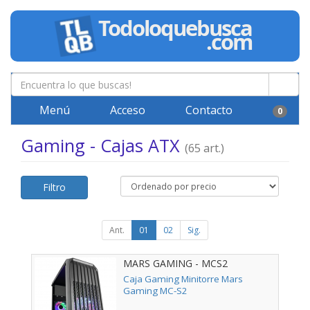
Menú
Acceso
Contacto
0
Gaming - Cajas ATX
(65 art.)
Filtro
Ant.
01
02
Sig.
MARS GAMING - MCS2
Caja Gaming Minitorre Mars
Gaming MC-S2