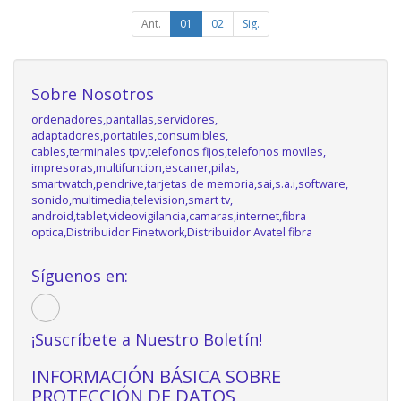
Ant.
01
02
Sig.
Sobre Nosotros
ordenadores,pantallas,servidores,
adaptadores,portatiles,consumibles,
cables,terminales tpv,telefonos fijos,telefonos moviles,
impresoras,multifuncion,escaner,pilas,
smartwatch,pendrive,tarjetas de memoria,sai,s.a.i,software,
sonido,multimedia,television,smart tv,
android,tablet,videovigilancia,camaras,internet,fibra
optica,Distribuidor Finetwork,Distribuidor Avatel fibra
Síguenos en:
¡Suscríbete a Nuestro Boletín!
INFORMACIÓN BÁSICA SOBRE
PROTECCIÓN DE DATOS