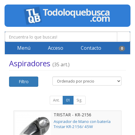
Menú
Acceso
Contacto
0
Aspiradores
(35 art.)
Filtro
Ant.
01
Sig.
TRISTAR - KR-2156
Aspirador de Mano con batería
Tristar KR-2156/ 45W