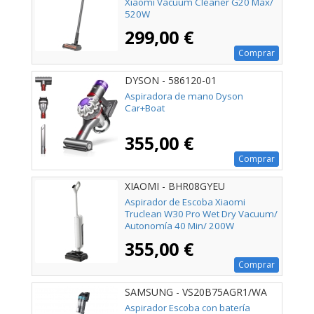
Xiaomi Vacuum Cleaner G20 Max/
520W
299,00 €
Comprar
DYSON - 586120-01
Aspiradora de mano Dyson
Car+Boat
355,00 €
Comprar
XIAOMI - BHR08GYEU
Aspirador de Escoba Xiaomi
Truclean W30 Pro Wet Dry Vacuum/
Autonomía 40 Min/ 200W
355,00 €
Comprar
SAMSUNG - VS20B75AGR1/WA
Aspirador Escoba con batería