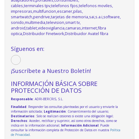
adaptadores,portatiles,consumibles,
cables,terminales tpv,telefonos fijos,telefonos moviles,
impresoras,multifuncion,escaner,pilas,
smartwatch,pendrive,tarjetas de memoria,sai,s.a.i,software,
sonido,multimedia,television,smart tv,
android,tablet,videovigilancia,camaras,internet,fibra
optica,Distribuidor Finetwork,Distribuidor Avatel fibra
Síguenos en:
¡Suscríbete a Nuestro Boletín!
INFORMACIÓN BÁSICA SOBRE
PROTECCIÓN DE DATOS
Responsable
: ADRI-BERCRIS, S.L.
Finalidad
: Responder las consultas planteadas por el usuario y enviarle la
información solicitada;
Legitimación
: Consentimiento del usuario;
Destinatarios
: Solo se realizan cesiones si existe una obligación legal;
Derechos
: Acceder, rectificar y suprimir, así como otros derechos, como se
indica en la información adicional;
Información Adicional
: Puede
consultar la información completa de Protección de Datos en nuestra
Política
de Privacidad
.