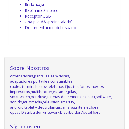
En la caja
Ratón inalámbrico
Receptor USB
Una pila AA (preinstalada)
Documentación del usuario
Sobre Nosotros
ordenadores,pantallas,servidores,
adaptadores,portatiles,consumibles,
cables,terminales tpv,telefonos fijos,telefonos moviles,
impresoras,multifuncion,escaner,pilas,
smartwatch,pendrive,tarjetas de memoria,sai,s.a.i,software,
sonido,multimedia,television,smart tv,
android,tablet,videovigilancia,camaras,internet,fibra
optica,Distribuidor Finetwork,Distribuidor Avatel fibra
Síguenos en: