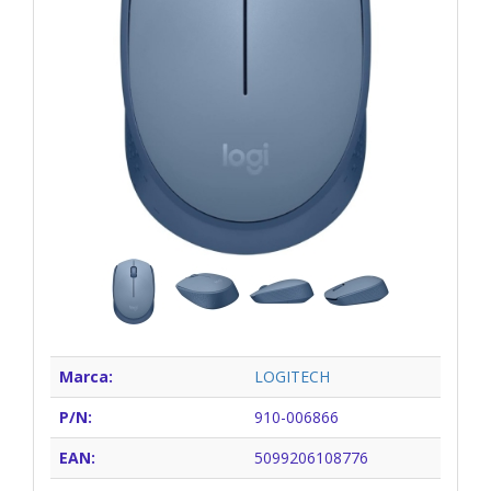
Marca:
LOGITECH
P/N:
910-006866
EAN:
5099206108776