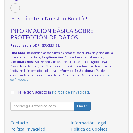
¡Suscríbete a Nuestro Boletín!
INFORMACIÓN BÁSICA SOBRE
PROTECCIÓN DE DATOS
Responsable
: ADRI-BERCRIS, S.L.
Finalidad
: Responder las consultas planteadas por el usuario y enviarle la
información solicitada;
Legitimación
: Consentimiento del usuario;
Destinatarios
: Solo se realizan cesiones si existe una obligación legal;
Derechos
: Acceder, rectificar y suprimir, así como otros derechos, como se
indica en la información adicional;
Información Adicional
: Puede
consultar la información completa de Protección de Datos en nuestra
Política
de Privacidad
.
He leído y acepto la
Política de Privacidad
.
Enviar
Contacto
Información Legal
Política Privacidad
Política de Cookies