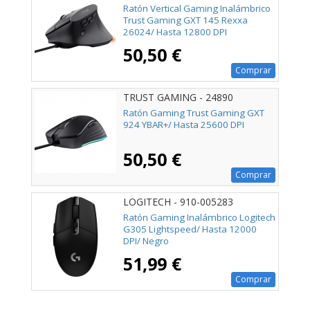
Ratón Vertical Gaming Inalámbrico
Trust Gaming GXT 145 Rexxa
26024/ Hasta 12800 DPI
50,50 €
Comprar
TRUST GAMING - 24890
Ratón Gaming Trust Gaming GXT
924 YBAR+/ Hasta 25600 DPI
50,50 €
Comprar
LOGITECH - 910-005283
Ratón Gaming Inalámbrico Logitech
G305 Lightspeed/ Hasta 12000
DPI/ Negro
51,99 €
Comprar