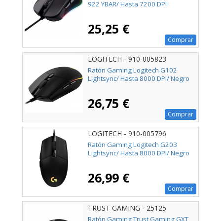
922 YBAR/ Hasta 7200 DPI
25,25 €
Comprar
LOGITECH - 910-005823
Ratón Gaming Logitech G102
Lightsync/ Hasta 8000 DPI/ Negro
26,75 €
Comprar
LOGITECH - 910-005796
Ratón Gaming Logitech G203
Lightsync/ Hasta 8000 DPI/ Negro
26,99 €
Comprar
TRUST GAMING - 25125
Ratón Gaming Trust Gaming GXT