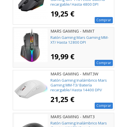
recargable/ Hasta 4800 DPI
19,25 €
Comprar
MARS GAMING - MMXT
Ratón Gaming Mars Gaming MM-
XT/ Hasta 12800 DPI
19,99 €
Comprar
MARS GAMING - MMT3W
Ratón Gaming Inalámbrico Mars
Gaming MM-T3/ Batería
recargable/ Hasta 14400 DPI/
Blanco
21,25 €
Comprar
MARS GAMING - MMT3
Ratón Gaming Inalámbrico Mars