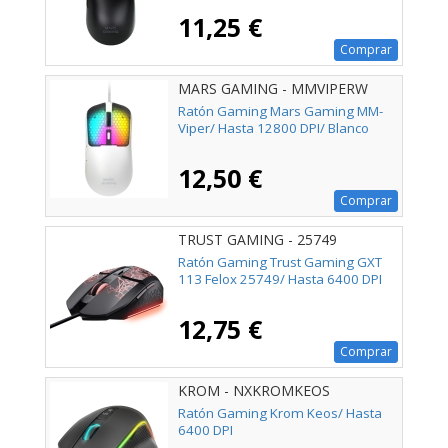
11,25 €
Comprar
MARS GAMING - MMVIPERW
Ratón Gaming Mars Gaming MM-
Viper/ Hasta 12800 DPI/ Blanco
12,50 €
Comprar
TRUST GAMING - 25749
Ratón Gaming Trust Gaming GXT
113 Felox 25749/ Hasta 6400 DPI
12,75 €
Comprar
KROM - NXKROMKEOS
Ratón Gaming Krom Keos/ Hasta
6400 DPI