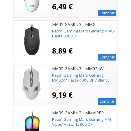
6,49 €
Comprar
MARS GAMING - MMG
Ratón Gaming Mars Gaming MMG/
Hasta 3200 DPI
8,89 €
Comprar
MARS GAMING - MM024W
Ratón Gaming Mars Gaming
MM024/ Hasta 4000 DPI/ Blanco
9,19 €
Comprar
MARS GAMING - MMVIPER
Ratón Gaming Mars Gaming MM-
Viper/ Hasta 12800 DPI