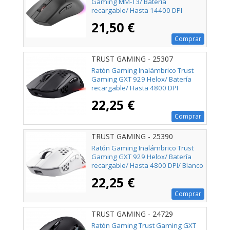
Gaming MM-T3/ Batería
recargable/ Hasta 14400 DPI
21,50 €
Comprar
TRUST GAMING - 25307
Ratón Gaming Inalámbrico Trust
Gaming GXT 929 Helox/ Batería
recargable/ Hasta 4800 DPI
22,25 €
Comprar
TRUST GAMING - 25390
Ratón Gaming Inalámbrico Trust
Gaming GXT 929 Helox/ Batería
recargable/ Hasta 4800 DPI/ Blanco
22,25 €
Comprar
TRUST GAMING - 24729
Ratón Gaming Trust Gaming GXT