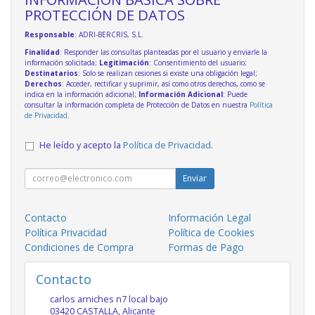
PROTECCIÓN DE DATOS
Responsable
: ADRI-BERCRIS, S.L.
Finalidad
: Responder las consultas planteadas por el usuario y enviarle la
información solicitada;
Legitimación
: Consentimiento del usuario;
Destinatarios
: Solo se realizan cesiones si existe una obligación legal;
Derechos
: Acceder, rectificar y suprimir, así como otros derechos, como se
indica en la información adicional;
Información Adicional
: Puede
consultar la información completa de Protección de Datos en nuestra
Política
de Privacidad
.
He leído y acepto la
Política de Privacidad
.
Enviar
Contacto
Información Legal
Política Privacidad
Política de Cookies
Condiciones de Compra
Formas de Pago
Contacto
carlos arniches n7 local bajo
03420
CASTALLA
,
Alicante