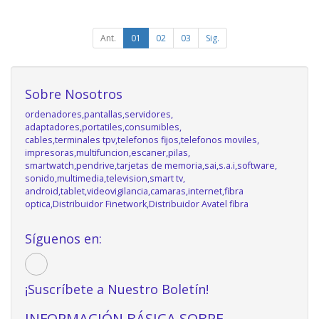
Ant.
01
02
03
Sig.
Sobre Nosotros
ordenadores,pantallas,servidores,
adaptadores,portatiles,consumibles,
cables,terminales tpv,telefonos fijos,telefonos moviles,
impresoras,multifuncion,escaner,pilas,
smartwatch,pendrive,tarjetas de memoria,sai,s.a.i,software,
sonido,multimedia,television,smart tv,
android,tablet,videovigilancia,camaras,internet,fibra
optica,Distribuidor Finetwork,Distribuidor Avatel fibra
Síguenos en:
¡Suscríbete a Nuestro Boletín!
INFORMACIÓN BÁSICA SOBRE