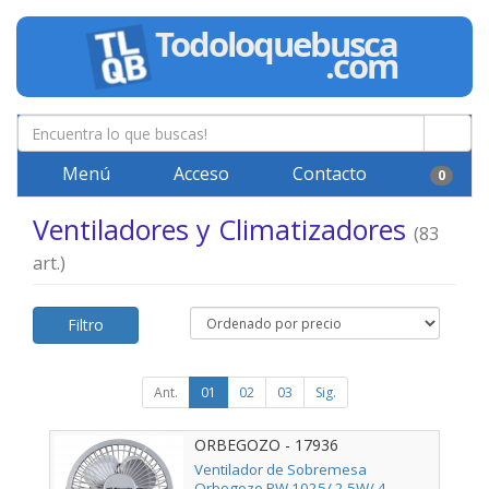
Menú
Acceso
Contacto
0
Ventiladores y Climatizadores
(83
art.)
Filtro
Ant.
01
02
03
Sig.
ORBEGOZO - 17936
Ventilador de Sobremesa
Orbegozo PW 1025/ 2.5W/ 4