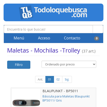
Menú
Acceso
Contacto
0
Maletas - Mochilas -Trolley
(37 art.)
Filtro
Ant.
01
02
Sig.
BLAUPUNKT - BP5011
Báscula para Maletas Blaupunkt
BP5011/ Gris