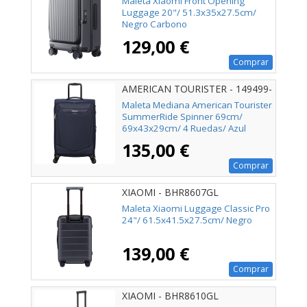
Maleta Xiaomi Front Opening
Luggage 20"/ 51.3x35x27.5cm/
Negro Carbono
129,00 €
Comprar
AMERICAN TOURISTER - 149499-
1596
Maleta Mediana American Tourister
SummerRide Spinner 69cm/
69x43x29cm/ 4 Ruedas/ Azul
Marino
135,00 €
Comprar
XIAOMI - BHR8607GL
Maleta Xiaomi Luggage Classic Pro
24"/ 61.5x41.5x27.5cm/ Negro
139,00 €
Comprar
XIAOMI - BHR8610GL