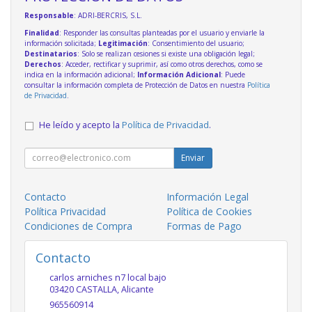
Responsable
: ADRI-BERCRIS, S.L.
Finalidad
: Responder las consultas planteadas por el usuario y enviarle la
información solicitada;
Legitimación
: Consentimiento del usuario;
Destinatarios
: Solo se realizan cesiones si existe una obligación legal;
Derechos
: Acceder, rectificar y suprimir, así como otros derechos, como se
indica en la información adicional;
Información Adicional
: Puede
consultar la información completa de Protección de Datos en nuestra
Política
de Privacidad
.
He leído y acepto la
Política de Privacidad
.
Enviar
Contacto
Información Legal
Política Privacidad
Política de Cookies
Condiciones de Compra
Formas de Pago
Contacto
carlos arniches n7 local bajo
03420
CASTALLA
,
Alicante
965560914