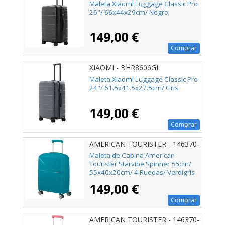
Maleta Xiaomi Luggage Classic Pro
26"/ 66x44x29cm/ Negro
149,00 €
Comprar
XIAOMI - BHR8606GL
Maleta Xiaomi Luggage Classic Pro
24"/ 61.5x41.5x27.5cm/ Gris
149,00 €
Comprar
AMERICAN TOURISTER - 146370-
A029
Maleta de Cabina American
Tourister Starvibe Spinner 55cm/
55x40x20cm/ 4 Ruedas/ Verdigrís
149,00 €
Comprar
AMERICAN TOURISTER - 146370-