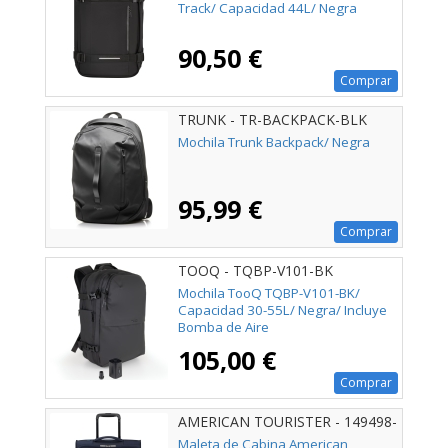
Track/ Capacidad 44L/ Negra
90,50 €
Comprar
TRUNK - TR-BACKPACK-BLK
Mochila Trunk Backpack/ Negra
95,99 €
Comprar
TOOQ - TQBP-V101-BK
Mochila TooQ TQBP-V101-BK/
Capacidad 30-55L/ Negra/ Incluye
Bomba de Aire
105,00 €
Comprar
AMERICAN TOURISTER - 149498-
1596
Maleta de Cabina American