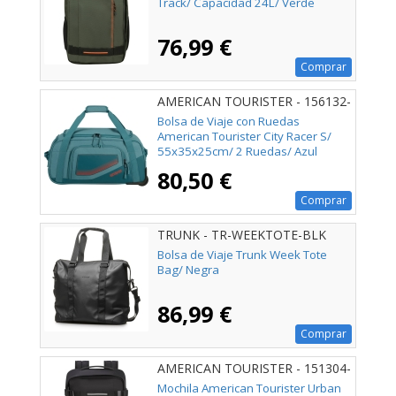
Track/ Capacidad 24L/ Verde
76,99 €
Comprar
AMERICAN TOURISTER - 156132-
4828
Bolsa de Viaje con Ruedas
American Tourister City Racer S/
55x35x25cm/ 2 Ruedas/ Azul
Verdoso
80,50 €
Comprar
TRUNK - TR-WEEKTOTE-BLK
Bolsa de Viaje Trunk Week Tote
Bag/ Negra
86,99 €
Comprar
AMERICAN TOURISTER - 151304-
0423
Mochila American Tourister Urban