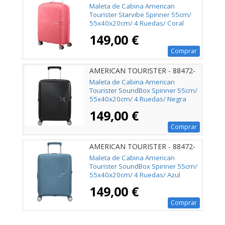
A039
Maleta de Cabina American
Tourister Starvibe Spinner 55cm/
55x40x20cm/ 4 Ruedas/ Coral
149,00 €
Comprar
AMERICAN TOURISTER - 88472-
1027
Maleta de Cabina American
Tourister SoundBox Spinner 55cm/
55x40x20cm/ 4 Ruedas/ Negra
149,00 €
Comprar
AMERICAN TOURISTER - 88472-
E612
Maleta de Cabina American
Tourister SoundBox Spinner 55cm/
55x40x20cm/ 4 Ruedas/ Azul
Piedra
149,00 €
Comprar