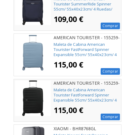
Tourister SummerRide Spinner
55cm/ 55x40x23cm/ 4 Ruedas/
Azul Marino
109,00 €
Comprar
AMERICAN TOURISTER - 155259-
1827
Maleta de Cabina American
Tourister FastForward Spinner
Expansible 55cm/ 55x40x23cm/ 4
Ruedas/ Azul
115,00 €
Comprar
AMERICAN TOURISTER - 155259-
361E
Maleta de Cabina American
Tourister FastForward Spinner
Expansible 55cm/ 55x40x23cm/ 4
Ruedas/ Negro
115,00 €
Comprar
XIAOMI - BHR8768GL