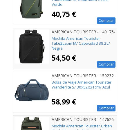
Verde
40,75 €
Comprar
AMERICAN TOURISTER - 149175-
1041
Mochila American Tourister
Take2cabin M/ Capacidad 38.2L/
Negra
54,50 €
Comprar
AMERICAN TOURISTER - 159232-
1265
Bolsa de Viaje American Tourister
Wanderlite S/ 30x52x31cm/ Azul
58,99 €
Comprar
AMERICAN TOURISTER - 147626-
3457
Mochila American Tourister Urban