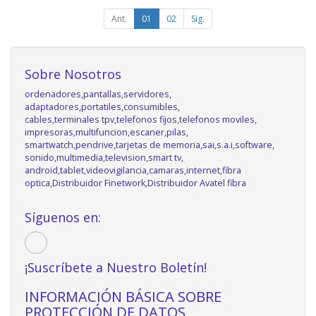
Ant.
01
02
Sig.
Sobre Nosotros
ordenadores,pantallas,servidores,
adaptadores,portatiles,consumibles,
cables,terminales tpv,telefonos fijos,telefonos moviles,
impresoras,multifuncion,escaner,pilas,
smartwatch,pendrive,tarjetas de memoria,sai,s.a.i,software,
sonido,multimedia,television,smart tv,
android,tablet,videovigilancia,camaras,internet,fibra
optica,Distribuidor Finetwork,Distribuidor Avatel fibra
Síguenos en:
¡Suscríbete a Nuestro Boletín!
INFORMACIÓN BÁSICA SOBRE
PROTECCIÓN DE DATOS