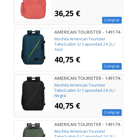
36,25 €
Comprar
AMERICAN TOURISTER - 149174-
0528
Mochila American Tourister
Take2cabin S/ Capacidad 24.2L/
Azul
40,75 €
Comprar
AMERICAN TOURISTER - 149174-
1041
Mochila American Tourister
Take2cabin S/ Capacidad 24.2L/
Negra
40,75 €
Comprar
AMERICAN TOURISTER - 149174-
1257
Mochila American Tourister
Take2cabin S/ Capacidad 24.2L/