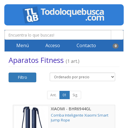
Menú
Acceso
Contacto
0
Aparatos Fitness
(1 art.)
Filtro
Ant.
01
Sig.
XIAOMI - BHR6944GL
Comba Inteligente Xiaomi Smart
Jump Rope