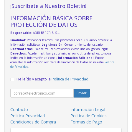
¡Suscríbete a Nuestro Boletín!
INFORMACIÓN BÁSICA SOBRE
PROTECCIÓN DE DATOS
Responsable
: ADRI-BERCRIS, S.L.
Finalidad
: Responder las consultas planteadas por el usuario y enviarle la
información solicitada;
Legitimación
: Consentimiento del usuario;
Destinatarios
: Solo se realizan cesiones si existe una obligación legal;
Derechos
: Acceder, rectificar y suprimir, así como otros derechos, como se
indica en la información adicional;
Información Adicional
: Puede
consultar la información completa de Protección de Datos en nuestra
Política
de Privacidad
.
He leído y acepto la
Política de Privacidad
.
Enviar
Contacto
Información Legal
Política Privacidad
Política de Cookies
Condiciones de Compra
Formas de Pago