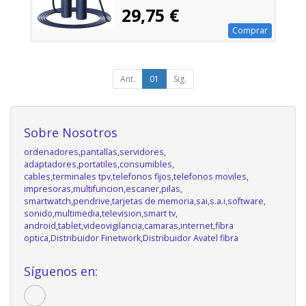
29,75 €
Comprar
Ant.
01
Sig.
Sobre Nosotros
ordenadores,pantallas,servidores,
adaptadores,portatiles,consumibles,
cables,terminales tpv,telefonos fijos,telefonos moviles,
impresoras,multifuncion,escaner,pilas,
smartwatch,pendrive,tarjetas de memoria,sai,s.a.i,software,
sonido,multimedia,television,smart tv,
android,tablet,videovigilancia,camaras,internet,fibra
optica,Distribuidor Finetwork,Distribuidor Avatel fibra
Síguenos en: