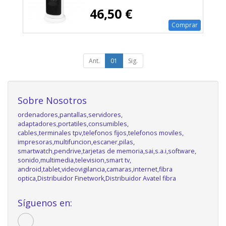
46,50 €
Comprar
Ant.
01
Sig.
Sobre Nosotros
ordenadores,pantallas,servidores,
adaptadores,portatiles,consumibles,
cables,terminales tpv,telefonos fijos,telefonos moviles,
impresoras,multifuncion,escaner,pilas,
smartwatch,pendrive,tarjetas de memoria,sai,s.a.i,software,
sonido,multimedia,television,smart tv,
android,tablet,videovigilancia,camaras,internet,fibra
optica,Distribuidor Finetwork,Distribuidor Avatel fibra
Síguenos en: