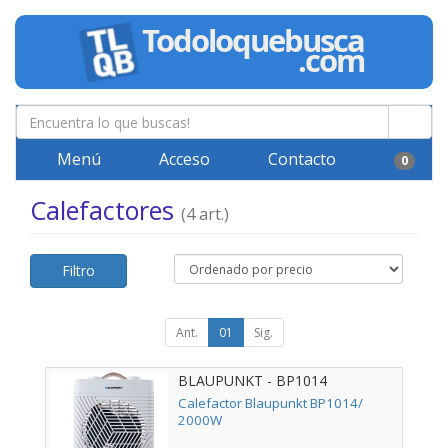
Menú
Acceso
Contacto
0
Calefactores
(4 art.)
Filtro
Ant.
01
Sig.
BLAUPUNKT - BP1014
Calefactor Blaupunkt BP1014/
2000W