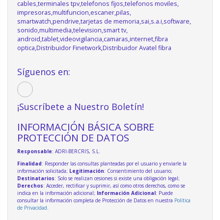
cables,terminales tpv,telefonos fijos,telefonos moviles,
impresoras,multifuncion,escaner,pilas,
smartwatch,pendrive,tarjetas de memoria,sai,s.a.i,software,
sonido,multimedia,television,smart tv,
android,tablet,videovigilancia,camaras,internet,fibra
optica,Distribuidor Finetwork,Distribuidor Avatel fibra
Síguenos en:
¡Suscríbete a Nuestro Boletín!
INFORMACIÓN BÁSICA SOBRE
PROTECCIÓN DE DATOS
Responsable
: ADRI-BERCRIS, S.L.
Finalidad
: Responder las consultas planteadas por el usuario y enviarle la
información solicitada;
Legitimación
: Consentimiento del usuario;
Destinatarios
: Solo se realizan cesiones si existe una obligación legal;
Derechos
: Acceder, rectificar y suprimir, así como otros derechos, como se
indica en la información adicional;
Información Adicional
: Puede
consultar la información completa de Protección de Datos en nuestra
Política
de Privacidad
.