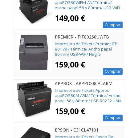
appPOS80WIFI+LAN/ Térmica/
Ancho papel 58 y 80mm/ USB-WiFi-
LAN-RS232-RJ11/ Negra
149,00 €
Comprar
PREMIER - TIT80260UWFB
Impresora de Tickets Premier ITP-
80II WF/ Térmica/ Ancho papel
80mm/ USB-WiFi/ Negra
159,00 €
Comprar
APPROX - APPPOS80ALARM
Impresora de Tickets Approx
appPOS80ALARM/ Térmica/ Ancho
papel 58 y 80mm/ USB-RS232-LAN-
RJ11/ Negra
159,00 €
Comprar
EPSON - C31CL47101
Impresora de Tickets Epson TM-