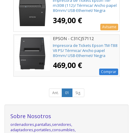
Impresora de Tickets Epson TM-
m30III (112)/ Térmica/ Ancho papel
80mm/ USB-Ethernet/ Negra
349,00 €
Avísame
EPSON - C31CJ57112
Impresora de Tickets Epson TM-T88
VII PS/ Térmica/ Ancho papel
80mm/ USB-Ethernet/ Negra
469,00 €
Comprar
Ant.
01
Sig.
Sobre Nosotros
ordenadores,pantallas,servidores,
adaptadores,portatiles,consumibles,