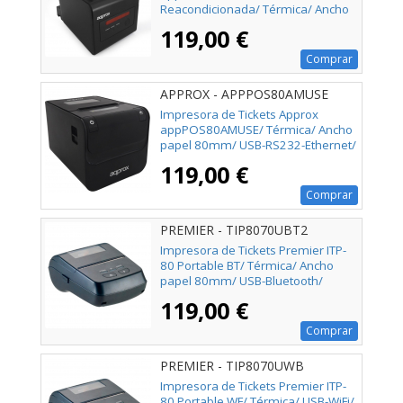
Reacondicionada/ Térmica/ Ancho
papel 58 y 80mm/ USB-WiFi-LAN-
119,00 €
RS232-RJ11/ Negra
Comprar
APPROX - APPPOS80AMUSE
Impresora de Tickets Approx
appPOS80AMUSE/ Térmica/ Ancho
papel 80mm/ USB-RS232-Ethernet/
Negra
119,00 €
Comprar
PREMIER - TIP8070UBT2
Impresora de Tickets Premier ITP-
80 Portable BT/ Térmica/ Ancho
papel 80mm/ USB-Bluetooth/
Negra
119,00 €
Comprar
PREMIER - TIP8070UWB
Impresora de Tickets Premier ITP-
80 Portable WF/ Térmica/ USB-WiFi/