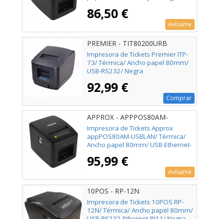
86,50 €
Avísame
PREMIER - TIT80200URB
Impresora de Tickets Premier ITP-
73/ Térmica/ Ancho papel 80mm/
USB-RS232/ Negra
92,99 €
Comprar
APPROX - APPPOS80AM-
USBLAN
Impresora de Tickets Approx
appPOS80AM-USBLAN/ Térmica/
Ancho papel 80mm/ USB-Ethernet-
RJ11/ Negra
95,99 €
Avísame
10POS - RP-12N
Impresora de Tickets 10POS RP-
12N/ Térmica/ Ancho papel 80mm/
USB-RS232-Ethernet-RJ11/ Negra