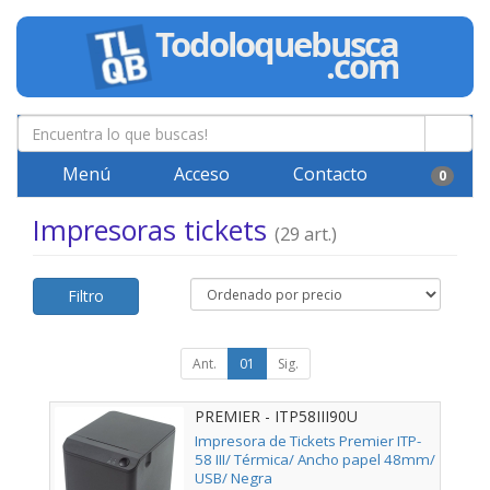
Menú
Acceso
Contacto
0
Impresoras tickets
(29 art.)
Filtro
Ant.
01
Sig.
PREMIER - ITP58III90U
Impresora de Tickets Premier ITP-
58 III/ Térmica/ Ancho papel 48mm/
USB/ Negra