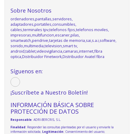
Sobre Nosotros
ordenadores,pantallas,servidores,
adaptadores,portatiles,consumibles,
cables,terminales tpv,telefonos fijos,telefonos moviles,
impresoras,multifuncion,escaner,pilas,
smartwatch,pendrive,tarjetas de memoria,sai,s.a.i,software,
sonido,multimedia,television,smart tv,
android,tablet,videovigilancia,camaras,internet,fibra
optica,Distribuidor Finetwork,Distribuidor Avatel fibra
Síguenos en:
¡Suscríbete a Nuestro Boletín!
INFORMACIÓN BÁSICA SOBRE
PROTECCIÓN DE DATOS
Responsable
: ADRI-BERCRIS, S.L.
Finalidad
: Responder las consultas planteadas por el usuario y enviarle la
información solicitada;
Legitimación
: Consentimiento del usuario;