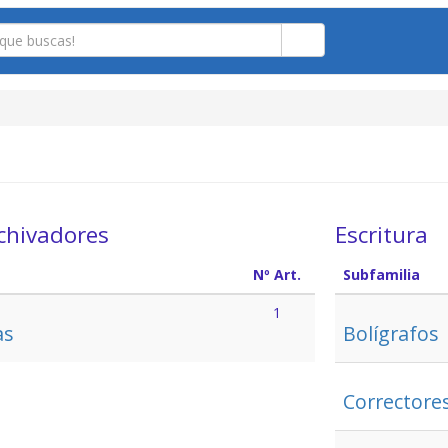
chivadores
Escritura
Nº Art.
Subfamilia
1
as
Bolígrafos
Correctores