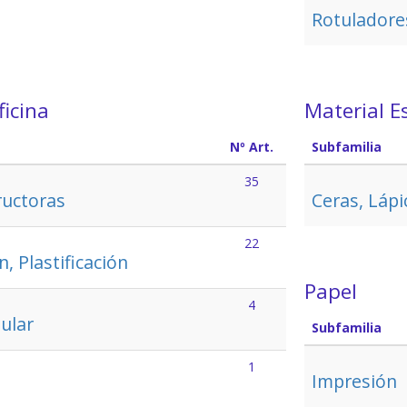
Rotuladore
ficina
Material E
Nº Art.
Subfamilia
35
ructoras
Ceras, Lápi
22
, Plastificación
Papel
4
tular
Subfamilia
1
Impresión