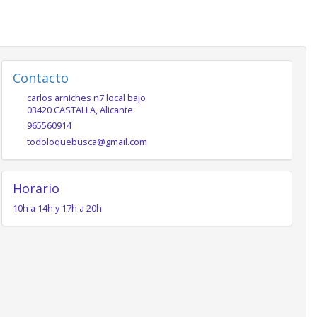
Contacto
carlos arniches n7 local bajo
03420
CASTALLA
,
Alicante
965560914
todoloquebusca@gmail.com
Horario
10h a 14h y 17h a 20h