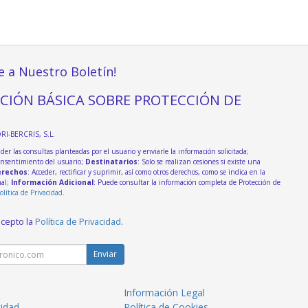
e a Nuestro Boletín!
CIÓN BÁSICA SOBRE PROTECCIÓN DE
DRI-BERCRIS, S.L.
der las consultas planteadas por el usuario y enviarle la información solicitada;
onsentimiento del usuario;
Destinatarios
: Solo se realizan cesiones si existe una
rechos
: Acceder, rectificar y suprimir, así como otros derechos, como se indica en la
nal;
Información Adicional
: Puede consultar la información completa de Protección de
olítica de Privacidad
.
acepto la
Política de Privacidad
.
Enviar
Información Legal
cidad
Política de Cookies