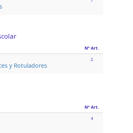
1
s
scolar
Nº Art.
2
ces y Rotuladores
Nº Art.
4