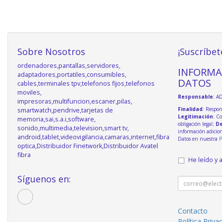
Sobre Nosotros
¡Suscríbet
ordenadores,pantallas,servidores,
INFORMA
adaptadores,portatiles,consumibles,
DATOS
cables,terminales tpv,telefonos fijos,telefonos
moviles,
Responsable
: A
impresoras,multifuncion,escaner,pilas,
Finalidad
: Respon
smartwatch,pendrive,tarjetas de
Legitimación
: C
memoria,sai,s.a.i,software,
obligación legal;
De
sonido,multimedia,television,smart tv,
información adicio
android,tablet,videovigilancia,camaras,internet,fibra
Datos en nuestra
P
optica,Distribuidor Finetwork,Distribuidor Avatel
fibra
He leído y 
Síguenos en:
Contacto
Política Priva