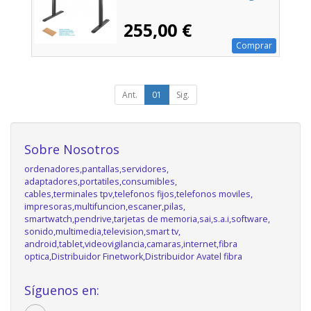
255,00 €
Comprar
Ant.
01
Sig.
Sobre Nosotros
ordenadores,pantallas,servidores,
adaptadores,portatiles,consumibles,
cables,terminales tpv,telefonos fijos,telefonos moviles,
impresoras,multifuncion,escaner,pilas,
smartwatch,pendrive,tarjetas de memoria,sai,s.a.i,software,
sonido,multimedia,television,smart tv,
android,tablet,videovigilancia,camaras,internet,fibra
optica,Distribuidor Finetwork,Distribuidor Avatel fibra
Síguenos en: