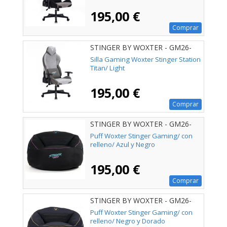
195,00 €
Comprar
STINGER BY WOXTER - GM26-
113
Silla Gaming Woxter Stinger Station
Titan/ Light
195,00 €
Comprar
STINGER BY WOXTER - GM26-
114
Puff Woxter Stinger Gaming/ con
relleno/ Azul y Negro
195,00 €
Comprar
STINGER BY WOXTER - GM26-
115
Puff Woxter Stinger Gaming/ con
relleno/ Negro y Dorado