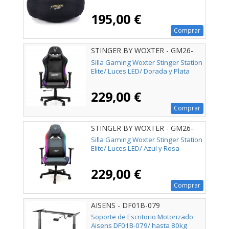
195,00 €
Comprar
STINGER BY WOXTER - GM26-
068
Silla Gaming Woxter Stinger Station
Elite/ Luces LED/ Dorada y Plata
229,00 €
Comprar
STINGER BY WOXTER - GM26-
121
Silla Gaming Woxter Stinger Station
Elite/ Luces LED/ Azul y Rosa
229,00 €
Comprar
AISENS - DF01B-079
Soporte de Escritorio Motorizado
Aisens DF01B-079/ hasta 80kg