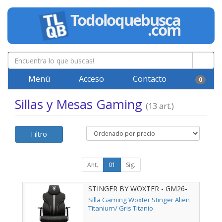
Menú
Acceso
Contacto
0
Sillas y Mesas Gaming
(13 art.)
Filtro
Ant.
01
Sig.
STINGER BY WOXTER - GM26-
123
Silla Gaming Woxter Stinger Alien
Titanium/ Gris Titanio