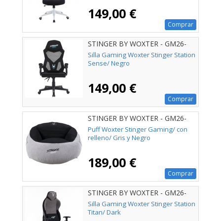
149,00 €
Comprar
STINGER BY WOXTER - GM26-
124
Silla Gaming Woxter Stinger Station
Sense/ Negro
149,00 €
Comprar
STINGER BY WOXTER - GM26-
116
Puff Woxter Stinger Gaming/ con
relleno/ Gris y Negro
189,00 €
Comprar
STINGER BY WOXTER - GM26-
110
Silla Gaming Woxter Stinger Station
Titan/ Dark