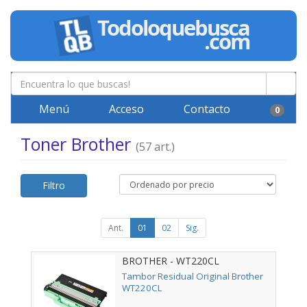
Menú
Acceso
Contacto
0
Toner Brother
(57 art.)
Filtro
Ant.
01
02
Sig.
BROTHER - WT220CL
Tambor Residual Original Brother
WT220CL