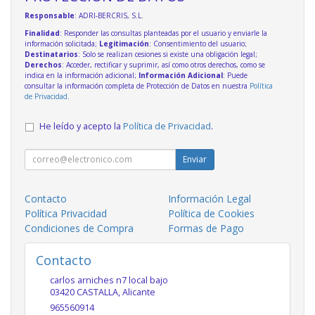
Responsable
: ADRI-BERCRIS, S.L.
Finalidad
: Responder las consultas planteadas por el usuario y enviarle la
información solicitada;
Legitimación
: Consentimiento del usuario;
Destinatarios
: Solo se realizan cesiones si existe una obligación legal;
Derechos
: Acceder, rectificar y suprimir, así como otros derechos, como se
indica en la información adicional;
Información Adicional
: Puede
consultar la información completa de Protección de Datos en nuestra
Política
de Privacidad
.
He leído y acepto la
Política de Privacidad
.
Enviar
Contacto
Información Legal
Política Privacidad
Política de Cookies
Condiciones de Compra
Formas de Pago
Contacto
carlos arniches n7 local bajo
03420
CASTALLA
,
Alicante
965560914