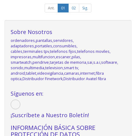
Ant.
01
02
Sig.
Sobre Nosotros
ordenadores,pantallas,servidores,
adaptadores,portatiles,consumibles,
cables,terminales tpv,telefonos fijos,telefonos moviles,
impresoras,multifuncion,escaner,pilas,
smartwatch,pendrive,tarjetas de memoria,sai,s.a.i,software,
sonido,multimedia,television,smart tv,
android,tablet,videovigilancia,camaras,internet,fibra
optica,Distribuidor Finetwork,Distribuidor Avatel fibra
Síguenos en:
¡Suscríbete a Nuestro Boletín!
INFORMACIÓN BÁSICA SOBRE
PROTECCIÓN DE DATOS