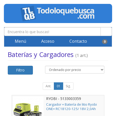
Menú
Acceso
Contacto
0
Baterías y Cargadores
(1 art.)
Filtro
Ant.
01
Sig.
RYOBI - 5133003359
Cargador + Batería de litio Ryobi
ONE+ RC18120-125/ 18V 2,0Ah