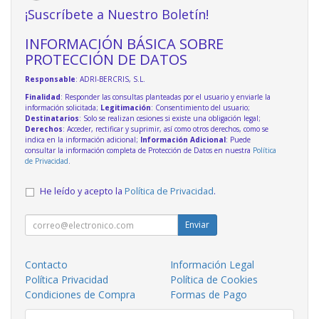
¡Suscríbete a Nuestro Boletín!
INFORMACIÓN BÁSICA SOBRE
PROTECCIÓN DE DATOS
Responsable
: ADRI-BERCRIS, S.L.
Finalidad
: Responder las consultas planteadas por el usuario y enviarle la
información solicitada;
Legitimación
: Consentimiento del usuario;
Destinatarios
: Solo se realizan cesiones si existe una obligación legal;
Derechos
: Acceder, rectificar y suprimir, así como otros derechos, como se
indica en la información adicional;
Información Adicional
: Puede
consultar la información completa de Protección de Datos en nuestra
Política
de Privacidad
.
He leído y acepto la
Política de Privacidad
.
Enviar
Contacto
Información Legal
Política Privacidad
Política de Cookies
Condiciones de Compra
Formas de Pago