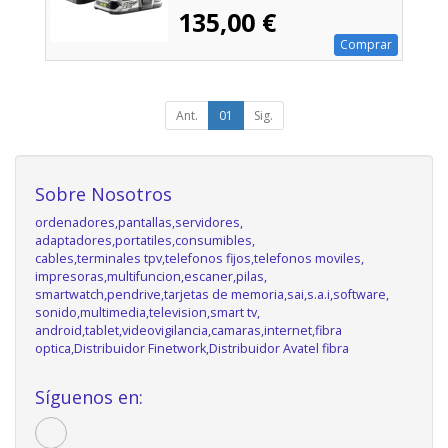
135,00 €
Comprar
Ant.
01
Sig.
Sobre Nosotros
ordenadores,pantallas,servidores,
adaptadores,portatiles,consumibles,
cables,terminales tpv,telefonos fijos,telefonos moviles,
impresoras,multifuncion,escaner,pilas,
smartwatch,pendrive,tarjetas de memoria,sai,s.a.i,software,
sonido,multimedia,television,smart tv,
android,tablet,videovigilancia,camaras,internet,fibra
optica,Distribuidor Finetwork,Distribuidor Avatel fibra
Síguenos en: