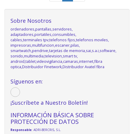
Sobre Nosotros
ordenadores,pantallas,servidores,
adaptadores,portatiles,consumibles,
cables,terminales tpv,telefonos fijos,telefonos moviles,
impresoras,multifuncion,escaner,pilas,
smartwatch,pendrive,tarjetas de memoria,sai,s.a.i,software,
sonido,multimedia,television,smart tv,
android,tablet,videovigilancia,camaras,internet,fibra
optica,Distribuidor Finetwork,Distribuidor Avatel fibra
Síguenos en:
¡Suscríbete a Nuestro Boletín!
INFORMACIÓN BÁSICA SOBRE
PROTECCIÓN DE DATOS
Responsable
: ADRI-BERCRIS, S.L.