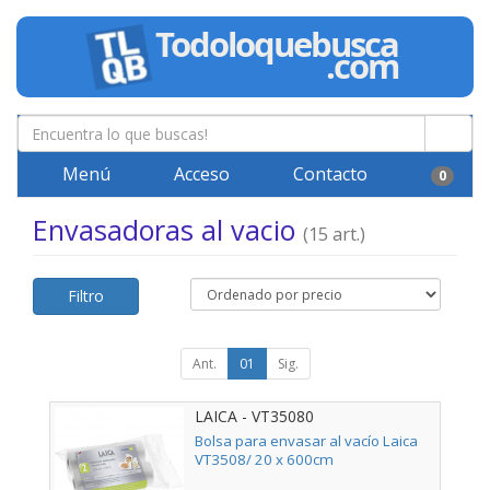
Menú
Acceso
Contacto
0
Envasadoras al vacio
(15 art.)
Filtro
Ant.
01
Sig.
LAICA - VT35080
Bolsa para envasar al vacío Laica
VT3508/ 20 x 600cm