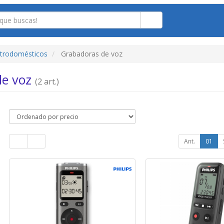
ctrodomésticos
Grabadoras de voz
de voz
(2 art.)
Ant.
01