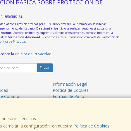
CIÓN BÁSICA SOBRE PROTECCIÓN DE
DRI-BERCRIS, S.L.
der las consultas planteadas por el usuario y enviarle la información solicitada;
onsentimiento del usuario;
Destinatarios
: Solo se realizan cesiones si existe una
rechos
: Acceder, rectificar y suprimir, así como otros derechos, como se indica en la
nal;
Información Adicional
: Puede consultar la información completa de Protección de
olítica de Privacidad
.
acepto la
Política de Privacidad
.
Enviar
Información Legal
cidad
Política de Cookies
de Compra
Formas de Pago
 nuestros servicios.
. - C.I.F.: B54219647 - Tfno: 965560914
 cambiar la configuración, en nuestra
Política de Cookies
.