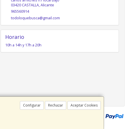
carlos arniches n7 local bajo
03420
CASTALLA
,
Alicante
965560914
todoloquebusca@gmail.com
Horario
10h a 14h y 17h a 20h
Configurar
Rechazar
Aceptar Cookies