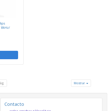
lips
 8kHz/
Sig.
Mostrar
Contacto