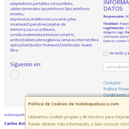
INFORMA
adaptadores,portatiles,consumibles,
DATOS
cables,terminales tpv,telefonos fijos,telefonos
moviles,
Responsable
: A
impresoras,multifuncion,escaner,pilas,
Finalidad
: Respon
smartwatch,pendrive,tarjetas de
Legitimación
: C
memoria,sai,s.a.i,software,
obligación legal;
De
sonido,multimedia,television,smart tv,
información adicio
android,tablet,videovigilancia,camaras,internet,fibra
Datos en nuestra
P
optica,Distribuidor Finetwork,Distribuidor Avatel
fibra
He leído y 
Síguenos en:
Contacto
Política Priva
Condiciones 
Política de Cookies de todoloquebusca.com
todoloquebusca.com © 2026
Utilizamos cookies propias y de terceros para mejorar
Carlos Arniches n7 local bajo, 03420,Castalla,Alicante, España
Puede obtener más información, o bien conocer cómo