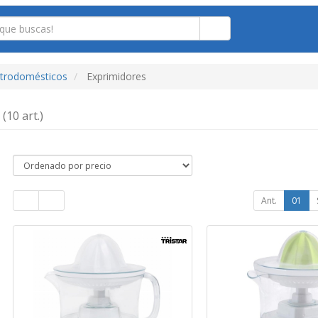
ctrodomésticos
Exprimidores
s
(10 art.)
Ant.
01