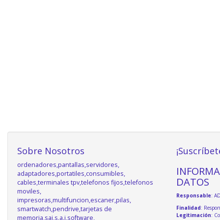
Sobre Nosotros
¡Suscríbet
ordenadores,pantallas,servidores,
INFORMA
adaptadores,portatiles,consumibles,
DATOS
cables,terminales tpv,telefonos fijos,telefonos
moviles,
Responsable
: A
impresoras,multifuncion,escaner,pilas,
Finalidad
: Respon
smartwatch,pendrive,tarjetas de
Legitimación
: C
memoria,sai,s.a.i,software,