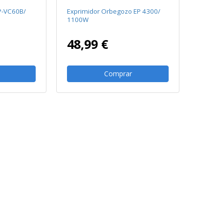
P-VC60B/
Exprimidor Orbegozo EP 4300/
1100W
48,99 €
Comprar