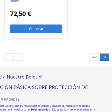
300W
72,50 €
Comprar
Ant.
01
e a Nuestro Boletín!
CIÓN BÁSICA SOBRE PROTECCIÓN DE
DRI-BERCRIS, S.L.
der las consultas planteadas por el usuario y enviarle la información solicitada;
onsentimiento del usuario;
Destinatarios
: Solo se realizan cesiones si existe una