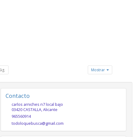
Sig.
Mostrar
Contacto
carlos arniches n7 local bajo
03420
CASTALLA
,
Alicante
965560914
todoloquebusca@gmail.com