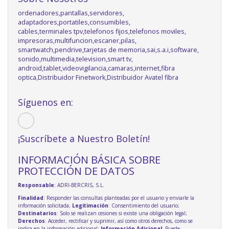
ordenadores,pantallas,servidores,
adaptadores,portatiles,consumibles,
cables,terminales tpv,telefonos fijos,telefonos moviles,
impresoras,multifuncion,escaner,pilas,
smartwatch,pendrive,tarjetas de memoria,sai,s.a.i,software,
sonido,multimedia,television,smart tv,
android,tablet,videovigilancia,camaras,internet,fibra
optica,Distribuidor Finetwork,Distribuidor Avatel fibra
Síguenos en:
¡Suscríbete a Nuestro Boletín!
INFORMACIÓN BÁSICA SOBRE
PROTECCIÓN DE DATOS
Responsable
: ADRI-BERCRIS, S.L.
Finalidad
: Responder las consultas planteadas por el usuario y enviarle la
información solicitada;
Legitimación
: Consentimiento del usuario;
Destinatarios
: Solo se realizan cesiones si existe una obligación legal;
Derechos
: Acceder, rectificar y suprimir, así como otros derechos, como se
indica en la información adicional;
Información Adicional
: Puede