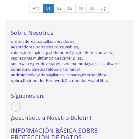
Ant.
01
02
03
04
05
Sig.
Sobre Nosotros
ordenadores,pantallas,servidores,
adaptadores,portatiles,consumibles,
cables,terminales tpv,telefonos fijos,telefonos moviles,
impresoras,multifuncion,escaner,pilas,
smartwatch,pendrive,tarjetas de memoria,sai,s.a.i,software,
sonido,multimedia,television,smart tv,
android,tablet,videovigilancia,camaras,internet,fibra
optica,Distribuidor Finetwork,Distribuidor Avatel fibra
Síguenos en:
¡Suscríbete a Nuestro Boletín!
INFORMACIÓN BÁSICA SOBRE
PROTECCIÓN DE DATOS