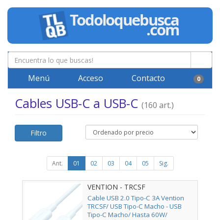
Menú
Acceso
Contacto
0
Cables USB-C a USB-C
(160 art.)
Filtro
Ant.
01
02
03
04
05
Sig.
VENTION - TRCSF
Cable USB 2.0 Tipo-C 3A Vention
TRCSF/ USB Tipo-C Macho - USB
Tipo-C Macho/ Hasta 60W/