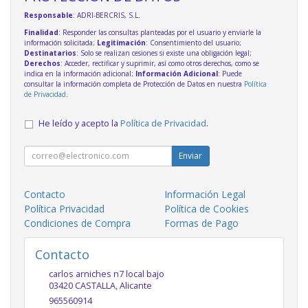
Responsable
: ADRI-BERCRIS, S.L.
Finalidad
: Responder las consultas planteadas por el usuario y enviarle la
información solicitada;
Legitimación
: Consentimiento del usuario;
Destinatarios
: Solo se realizan cesiones si existe una obligación legal;
Derechos
: Acceder, rectificar y suprimir, así como otros derechos, como se
indica en la información adicional;
Información Adicional
: Puede
consultar la información completa de Protección de Datos en nuestra
Política
de Privacidad
.
He leído y acepto la
Política de Privacidad
.
Enviar
Contacto
Información Legal
Política Privacidad
Política de Cookies
Condiciones de Compra
Formas de Pago
Contacto
carlos arniches n7 local bajo
03420
CASTALLA
,
Alicante
965560914