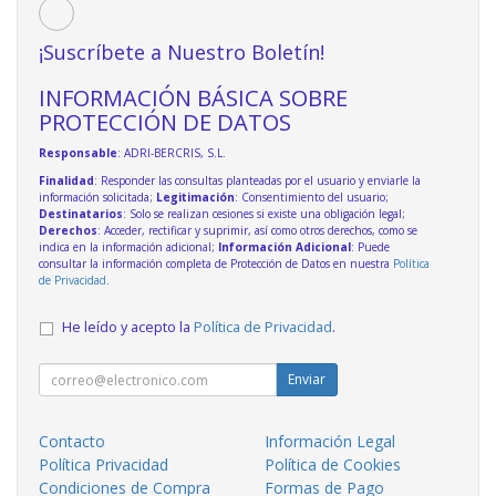
¡Suscríbete a Nuestro Boletín!
INFORMACIÓN BÁSICA SOBRE
PROTECCIÓN DE DATOS
Responsable
: ADRI-BERCRIS, S.L.
Finalidad
: Responder las consultas planteadas por el usuario y enviarle la
información solicitada;
Legitimación
: Consentimiento del usuario;
Destinatarios
: Solo se realizan cesiones si existe una obligación legal;
Derechos
: Acceder, rectificar y suprimir, así como otros derechos, como se
indica en la información adicional;
Información Adicional
: Puede
consultar la información completa de Protección de Datos en nuestra
Política
de Privacidad
.
He leído y acepto la
Política de Privacidad
.
Enviar
Contacto
Información Legal
Política Privacidad
Política de Cookies
Condiciones de Compra
Formas de Pago