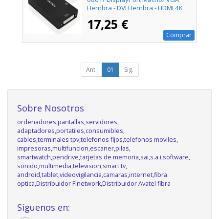
Hembra - DVI Hembra - HDMI 4K
Hembra/ 15cm/ Negro
17,25 €
Comprar
Ant.
01
Sig.
Sobre Nosotros
ordenadores,pantallas,servidores,
adaptadores,portatiles,consumibles,
cables,terminales tpv,telefonos fijos,telefonos moviles,
impresoras,multifuncion,escaner,pilas,
smartwatch,pendrive,tarjetas de memoria,sai,s.a.i,software,
sonido,multimedia,television,smart tv,
android,tablet,videovigilancia,camaras,internet,fibra
optica,Distribuidor Finetwork,Distribuidor Avatel fibra
Síguenos en: