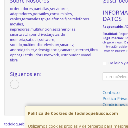
Sobre Nosotros
¡Suscríbet
ordenadores,pantallas,servidores,
INFORMA
adaptadores,portatiles,consumibles,
DATOS
cables,terminales tpv,telefonos fijos,telefonos
moviles,
Responsable
: A
impresoras,multifuncion,escaner,pilas,
Finalidad
: Respon
smartwatch,pendrive,tarjetas de
Legitimación
: C
memoria,sai,s.a.i,software,
obligación legal;
De
sonido,multimedia,television,smart tv,
información adicio
android,tablet,videovigilancia,camaras,internet,fibra
Datos en nuestra
P
optica,Distribuidor Finetwork,Distribuidor Avatel
fibra
He leído y 
Síguenos en:
Contacto
Política Priva
Condiciones 
Política de Cookies de todoloquebusca.com
todoloquebusca.com © 2026
Utilizamos cookies propias y de terceros para mejorar