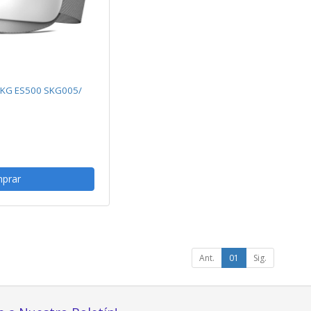
SKG ES500 SKG005/
prar
Ant.
01
Sig.