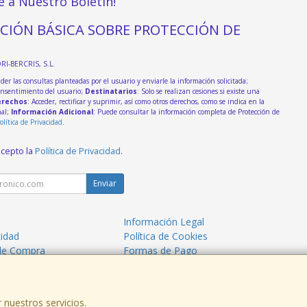
e a Nuestro Boletín!
CIÓN BÁSICA SOBRE PROTECCIÓN DE
DRI-BERCRIS, S.L.
der las consultas planteadas por el usuario y enviarle la información solicitada;
onsentimiento del usuario;
Destinatarios
: Solo se realizan cesiones si existe una
rechos
: Acceder, rectificar y suprimir, así como otros derechos, como se indica en la
nal;
Información Adicional
: Puede consultar la información completa de Protección de
olítica de Privacidad
.
acepto la
Política de Privacidad
.
Enviar
Información Legal
cidad
Política de Cookies
de Compra
Formas de Pago
 nuestros servicios.