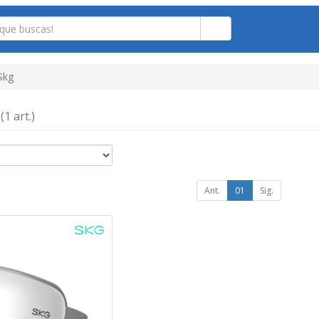
Skg
g
(1 art.)
Ant.
01
Sig.