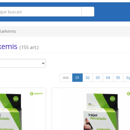
Karkemis
rkemis
(155 art.)
Ant.
01
02
03
04
05
Si