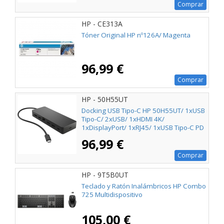
Comprar
HP - CE313A
Tóner Original HP nº126A/ Magenta
96,99 €
Comprar
HP - 50H55UT
Docking USB Tipo-C HP 50H55UT/ 1xUSB
Tipo-C/ 2xUSB/ 1xHDMI 4K/
1xDisplayPort/ 1xRJ45/ 1xUSB Tipo-C PD
96,99 €
Comprar
HP - 9T5B0UT
Teclado y Ratón Inalámbricos HP Combo
725 Multidispositivo
105,00 €