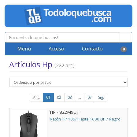
Menú
Acceso
Contacto
0
Artículos Hp
(222 art.)
Ant.
01
02
03
...
07
Sig.
HP - 822M9UT
Ratón HP 105/ Hasta 1600 DPI/ Negro