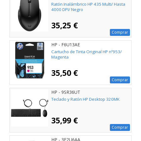
Ratón Inalámbrico HP 435 Multi/ Hasta
4000 DPI/ Negro
35,25 €
Comprar
HP - F6U13AE
Cartucho de Tinta Original HP nº953/
Magenta
35,50 €
Comprar
HP - 9SR36UT
Teclado y Ratón HP Desktop 320MK
35,99 €
Comprar
HP - 3E2U6AA