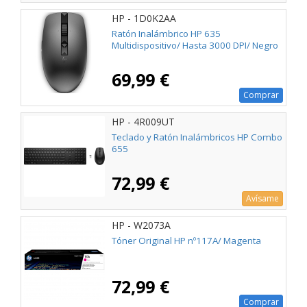
HP - 1D0K2AA
Ratón Inalámbrico HP 635
Multidispositivo/ Hasta 3000 DPI/ Negro
69,99 €
Comprar
HP - 4R009UT
Teclado y Ratón Inalámbricos HP Combo
655
72,99 €
Avísame
HP - W2073A
Tóner Original HP nº117A/ Magenta
72,99 €
Comprar