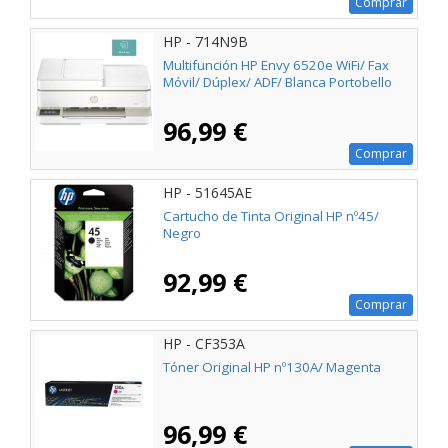
Comprar
HP - 714N9B
Multifunción HP Envy 6520e WiFi/ Fax
Móvil/ Dúplex/ ADF/ Blanca Portobello
96,99 €
Comprar
HP - 51645AE
Cartucho de Tinta Original HP nº45/
Negro
92,99 €
Comprar
HP - CF353A
Tóner Original HP nº130A/ Magenta
96,99 €