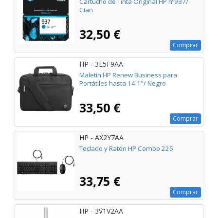
Cartucho de Tinta Original HP nº937/
Cian
32,50 €
Comprar
HP - 3E5F9AA
Maletín HP Renew Business para
Portátiles hasta 14.1"/ Negro
33,50 €
Comprar
HP - AX2Y7AA
Teclado y Ratón HP Combo 225
33,75 €
Comprar
HP - 3V1V2AA