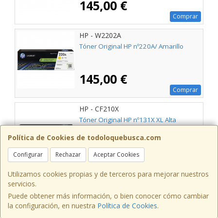
145,00 €
Comprar
HP - W2202A
Tóner Original HP nº220A/ Amarillo
145,00 €
Comprar
HP - CF210X
Tóner Original HP nº131X XL Alta
Capacidad/ Negro
Política de Cookies de todoloquebusca.com
145,00 €
Configurar
Rechazar
Aceptar Cookies
Comprar
Utilizamos cookies propias y de terceros para mejorar nuestros
HP - UK8S6PE
servicios.
UK8S6PE
Puede obtener más información, o bien conocer cómo cambiar
la configuración, en nuestra
Política de Cookies
.