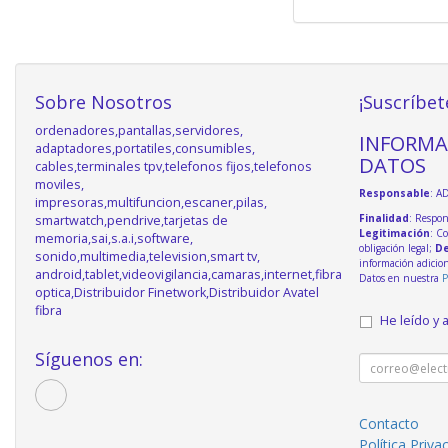
Sobre Nosotros
¡Suscríbet
ordenadores,pantallas,servidores,
INFORMA
adaptadores,portatiles,consumibles,
DATOS
cables,terminales tpv,telefonos fijos,telefonos
moviles,
Responsable
: A
impresoras,multifuncion,escaner,pilas,
Finalidad
: Respon
smartwatch,pendrive,tarjetas de
Legitimación
: C
memoria,sai,s.a.i,software,
obligación legal;
De
sonido,multimedia,television,smart tv,
información adicio
android,tablet,videovigilancia,camaras,internet,fibra
Datos en nuestra
P
optica,Distribuidor Finetwork,Distribuidor Avatel
fibra
He leído y 
Síguenos en:
Contacto
Política Priva