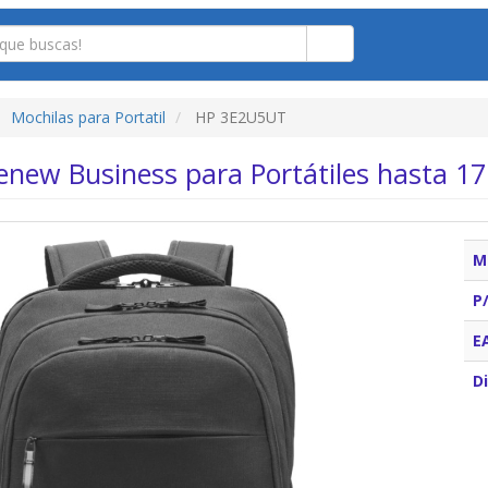
Mochilas para Portatil
HP 3E2U5UT
enew Business para Portátiles hasta 17
M
P
E
Di