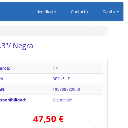
Identifícate
Contacto
Carrito
.3"/ Negra
arca:
HP
/N:
3E2U5UT
AN:
195908382058
sponibilidad:
Disponible
47,50 €