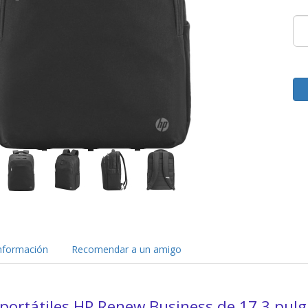
nformación
Recomendar a un amigo
portátiles HP Renew Business de 17,3 pul