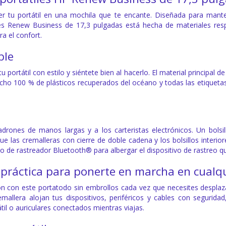
 tu portátil en una mochila que te encante. Diseñada para mantene
les Renew Business de 17,3 pulgadas está hecha de materiales res
ra el confort.
ble
 portátil con estilo y siéntete bien al hacerlo. El material principal 
cho 100 % de plásticos recuperados del océano y todas las etiquetas
 ladrones de manos largas y a los carteristas electrónicos. Un bols
ue las cremalleras con cierre de doble cadena y los bolsillos inter
o de rastreador Bluetooth® para albergar el dispositivo de rastreo que
 práctica para ponerte en marcha en cual
n con este portatodo sin embrollos cada vez que necesites desplaza
remallera alojan tus dispositivos, periféricos y cables con seguri
átil o auriculares conectados mientras viajas.