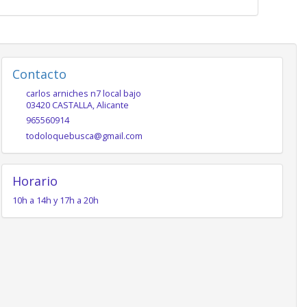
Contacto
carlos arniches n7 local bajo
03420
CASTALLA
,
Alicante
965560914
todoloquebusca@gmail.com
Horario
10h a 14h y 17h a 20h