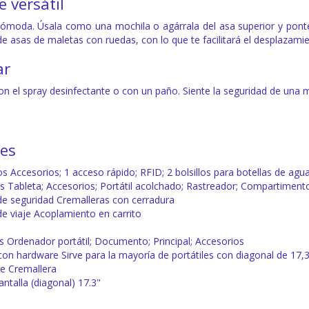
versátil
ómoda. Úsala como una mochila o agárrala del asa superior y ponte
e asas de maletas con ruedas, con lo que te facilitará el desplazamien
ar
on el spray desinfectante o con un paño. Siente la seguridad de una m
nes
os Accesorios; 1 acceso rápido; RFID; 2 bolsillos para botellas de ag
nos Tableta; Accesorios; Portátil acolchado; Rastreador; Compartiment
 de seguridad Cremalleras con cerradura
de viaje Acoplamiento en carrito
Ordenador portátil; Documento; Principal; Accesorios
con hardware Sirve para la mayoría de portátiles con diagonal de 17,
re Cremallera
ntalla (diagonal) 17.3"