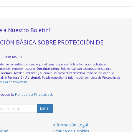
e a Nuestro Boletín!
CIÓN BÁSICA SOBRE PROTECCIÓN DE
DRI-BERCRIS, S.L.
der las consultas planteadas por el usuario y enviarle la información solicitada;
onsentimiento del usuario;
Destinatarios
: Solo se realizan cesiones si existe una
rechos
: Acceder, rectificar y suprimir, así como otros derechos, como se indica en la
nal;
Información Adicional
: Puede consultar la información completa de Protección de
olítica de Privacidad
.
acepto la
Política de Privacidad
.
Enviar
Información Legal
cidad
Política de Cookies