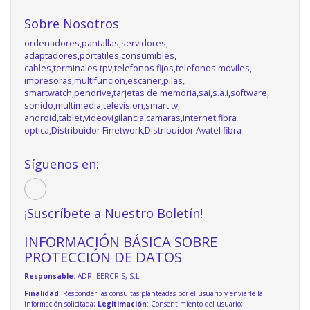
Sobre Nosotros
ordenadores,pantallas,servidores,
adaptadores,portatiles,consumibles,
cables,terminales tpv,telefonos fijos,telefonos moviles,
impresoras,multifuncion,escaner,pilas,
smartwatch,pendrive,tarjetas de memoria,sai,s.a.i,software,
sonido,multimedia,television,smart tv,
android,tablet,videovigilancia,camaras,internet,fibra
optica,Distribuidor Finetwork,Distribuidor Avatel fibra
Síguenos en:
¡Suscríbete a Nuestro Boletín!
INFORMACIÓN BÁSICA SOBRE
PROTECCIÓN DE DATOS
Responsable
: ADRI-BERCRIS, S.L.
Finalidad
: Responder las consultas planteadas por el usuario y enviarle la
información solicitada;
Legitimación
: Consentimiento del usuario;