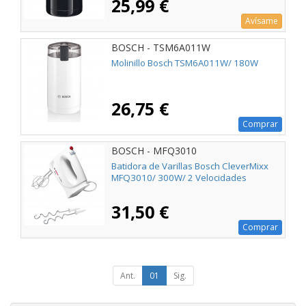
25,99 €
Avísame
BOSCH - TSM6A011W
Molinillo Bosch TSM6A011W/ 180W
26,75 €
Comprar
BOSCH - MFQ3010
Batidora de Varillas Bosch CleverMixx
MFQ3010/ 300W/ 2 Velocidades
31,50 €
Comprar
Ant.
01
Sig.