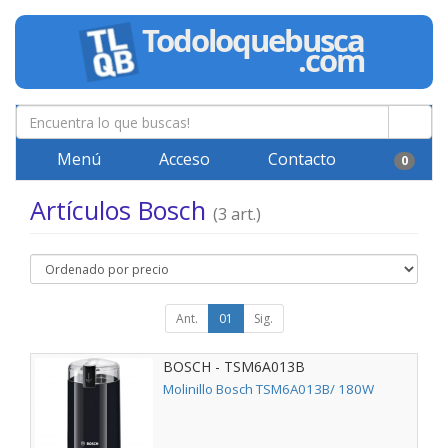
Menú
Acceso
Contacto
0
Artículos Bosch
(3 art.)
Ant.
01
Sig.
BOSCH - TSM6A013B
Molinillo Bosch TSM6A013B/ 180W