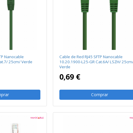
TP Nanocable
Cable de Red RJ45 SFTP Nanocable
at.7/ 25cm/ Verde
10.20.1900-L25-GR Cat.6A/ LSZH/ 25cm
Verde
0,69 €
prar
Comprar