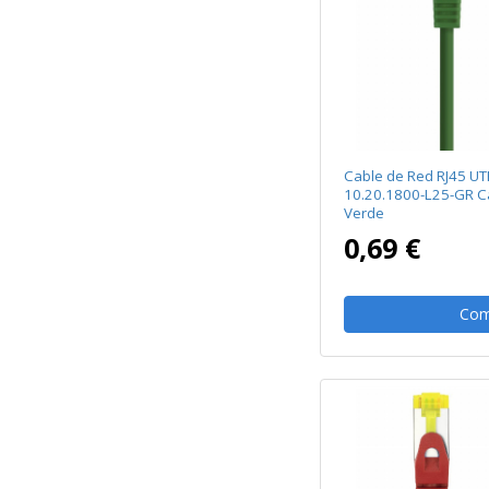
Cable de Red RJ45 U
10.20.1800-L25-GR C
Verde
0,69 €
Com