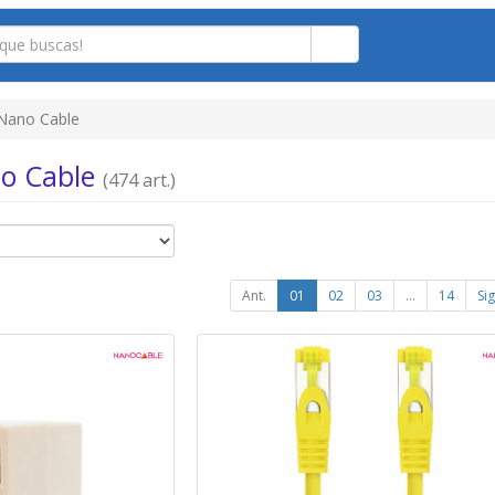
Nano Cable
no Cable
(474 art.)
Ant.
01
02
03
...
14
Sig