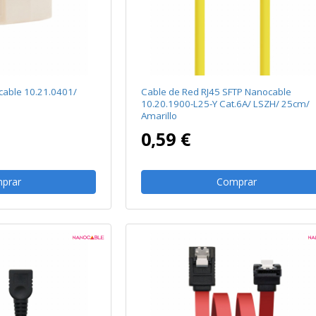
cable 10.21.0401/
Cable de Red RJ45 SFTP Nanocable
10.20.1900-L25-Y Cat.6A/ LSZH/ 25cm/
Amarillo
0,59 €
prar
Comprar