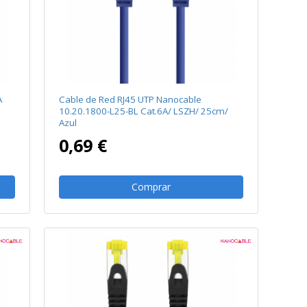
A
Cable de Red RJ45 UTP Nanocable
10.20.1800-L25-BL Cat.6A/ LSZH/ 25cm/
Azul
0,69 €
Comprar