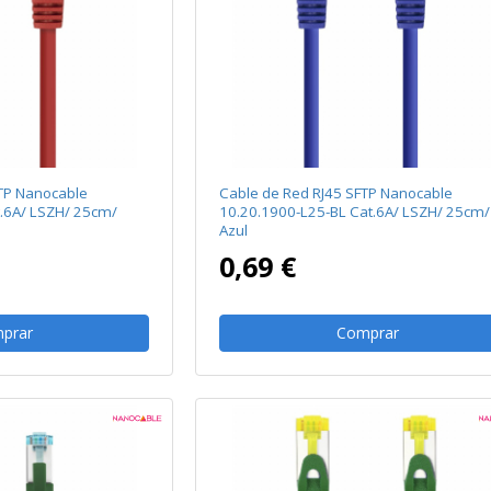
TP Nanocable
Cable de Red RJ45 SFTP Nanocable
t.6A/ LSZH/ 25cm/
10.20.1900-L25-BL Cat.6A/ LSZH/ 25cm/
Azul
0,69 €
prar
Comprar