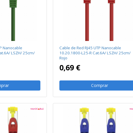
TP Nanocable
Cable de Red RJ45 UTP Nanocable
at.6A/ LSZH/ 25cm/
10.20.1800-L25-R Cat.6A/ LSZH/ 25cm/
Rojo
0,69 €
prar
Comprar