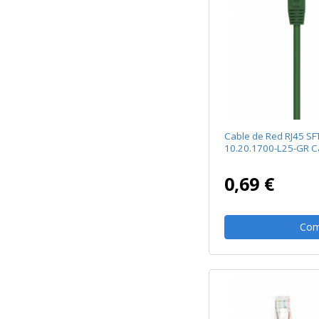
Cable de Red RJ45 SF
10.20.1700-L25-GR C
0,69 €
Com