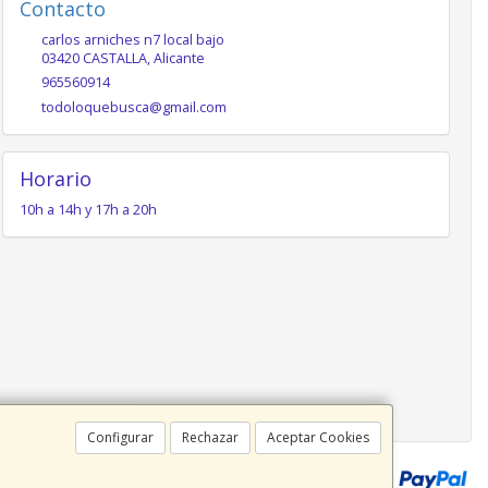
Contacto
carlos arniches n7 local bajo
03420
CASTALLA
,
Alicante
965560914
todoloquebusca@gmail.com
Horario
10h a 14h y 17h a 20h
Configurar
Rechazar
Aceptar Cookies