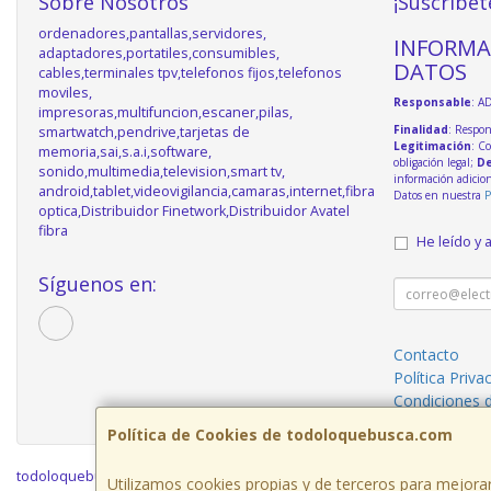
Sobre Nosotros
¡Suscríbet
ordenadores,pantallas,servidores,
INFORMA
adaptadores,portatiles,consumibles,
DATOS
cables,terminales tpv,telefonos fijos,telefonos
moviles,
Responsable
: A
impresoras,multifuncion,escaner,pilas,
Finalidad
: Respon
smartwatch,pendrive,tarjetas de
Legitimación
: C
memoria,sai,s.a.i,software,
obligación legal;
De
sonido,multimedia,television,smart tv,
información adicio
android,tablet,videovigilancia,camaras,internet,fibra
Datos en nuestra
P
optica,Distribuidor Finetwork,Distribuidor Avatel
fibra
He leído y 
Síguenos en:
Contacto
Política Priva
Condiciones 
Política de Cookies de todoloquebusca.com
todoloquebusca.com © 2026
Utilizamos cookies propias y de terceros para mejorar