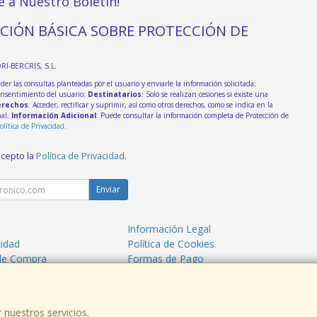
e a Nuestro Boletín!
CIÓN BÁSICA SOBRE PROTECCIÓN DE
DRI-BERCRIS, S.L.
der las consultas planteadas por el usuario y enviarle la información solicitada;
onsentimiento del usuario;
Destinatarios
: Solo se realizan cesiones si existe una
rechos
: Acceder, rectificar y suprimir, así como otros derechos, como se indica en la
nal;
Información Adicional
: Puede consultar la información completa de Protección de
olítica de Privacidad
.
acepto la
Política de Privacidad
.
Enviar
Información Legal
cidad
Política de Cookies
de Compra
Formas de Pago
 nuestros servicios.