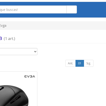
Evga
ga
(1 art.)
Ant.
01
Sig.