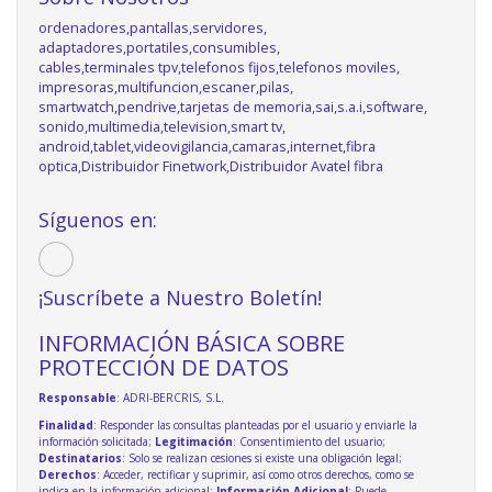
ordenadores,pantallas,servidores,
adaptadores,portatiles,consumibles,
cables,terminales tpv,telefonos fijos,telefonos moviles,
impresoras,multifuncion,escaner,pilas,
smartwatch,pendrive,tarjetas de memoria,sai,s.a.i,software,
sonido,multimedia,television,smart tv,
android,tablet,videovigilancia,camaras,internet,fibra
optica,Distribuidor Finetwork,Distribuidor Avatel fibra
Síguenos en:
¡Suscríbete a Nuestro Boletín!
INFORMACIÓN BÁSICA SOBRE
PROTECCIÓN DE DATOS
Responsable
: ADRI-BERCRIS, S.L.
Finalidad
: Responder las consultas planteadas por el usuario y enviarle la
información solicitada;
Legitimación
: Consentimiento del usuario;
Destinatarios
: Solo se realizan cesiones si existe una obligación legal;
Derechos
: Acceder, rectificar y suprimir, así como otros derechos, como se
indica en la información adicional;
Información Adicional
: Puede