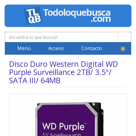
Menú
Acceso
Contacto
0
Disco Duro Western Digital WD
Purple Surveillance 2TB/ 3.5"/
SATA III/ 64MB