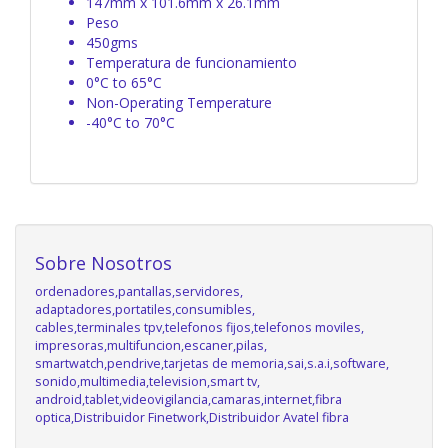
147mm x 101.6mm x 26.1mm
Peso
450gms
Temperatura de funcionamiento
0°C to 65°C
Non-Operating Temperature
-40°C to 70°C
Sobre Nosotros
ordenadores,pantallas,servidores,
adaptadores,portatiles,consumibles,
cables,terminales tpv,telefonos fijos,telefonos moviles,
impresoras,multifuncion,escaner,pilas,
smartwatch,pendrive,tarjetas de memoria,sai,s.a.i,software,
sonido,multimedia,television,smart tv,
android,tablet,videovigilancia,camaras,internet,fibra
optica,Distribuidor Finetwork,Distribuidor Avatel fibra