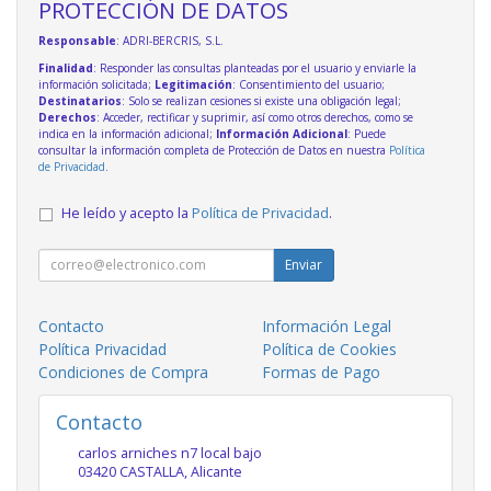
PROTECCIÓN DE DATOS
Responsable
: ADRI-BERCRIS, S.L.
Finalidad
: Responder las consultas planteadas por el usuario y enviarle la
información solicitada;
Legitimación
: Consentimiento del usuario;
Destinatarios
: Solo se realizan cesiones si existe una obligación legal;
Derechos
: Acceder, rectificar y suprimir, así como otros derechos, como se
indica en la información adicional;
Información Adicional
: Puede
consultar la información completa de Protección de Datos en nuestra
Política
de Privacidad
.
He leído y acepto la
Política de Privacidad
.
Enviar
Contacto
Información Legal
Política Privacidad
Política de Cookies
Condiciones de Compra
Formas de Pago
Contacto
carlos arniches n7 local bajo
03420
CASTALLA
,
Alicante