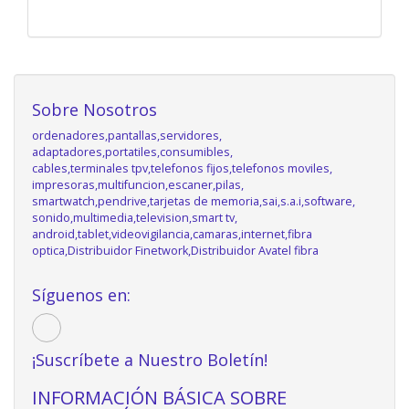
Sobre Nosotros
ordenadores,pantallas,servidores,
adaptadores,portatiles,consumibles,
cables,terminales tpv,telefonos fijos,telefonos moviles,
impresoras,multifuncion,escaner,pilas,
smartwatch,pendrive,tarjetas de memoria,sai,s.a.i,software,
sonido,multimedia,television,smart tv,
android,tablet,videovigilancia,camaras,internet,fibra
optica,Distribuidor Finetwork,Distribuidor Avatel fibra
Síguenos en:
¡Suscríbete a Nuestro Boletín!
INFORMACIÓN BÁSICA SOBRE