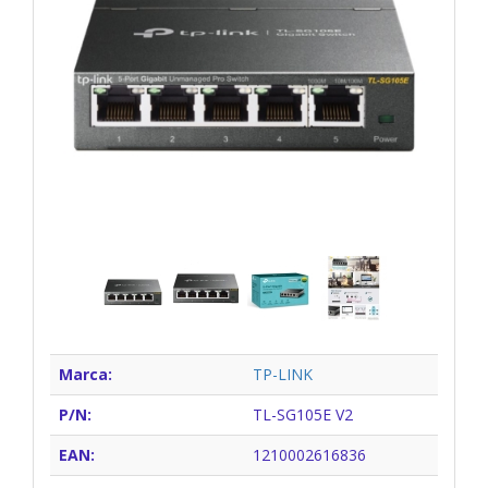
Marca:
TP-LINK
P/N:
TL-SG105E V2
EAN:
1210002616836