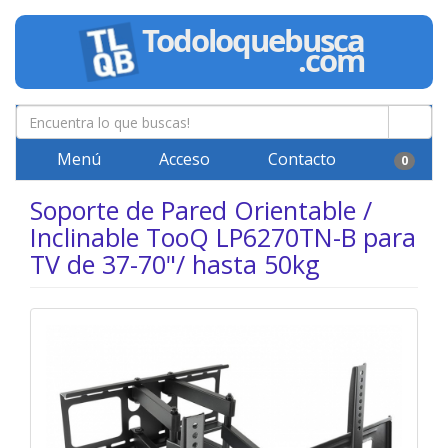
Menú
Acceso
Contacto
0
Soporte de Pared Orientable /
Inclinable TooQ LP6270TN-B para
TV de 37-70"/ hasta 50kg