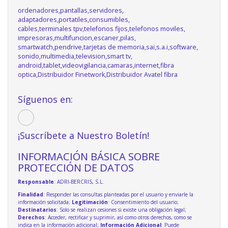
ordenadores,pantallas,servidores,
adaptadores,portatiles,consumibles,
cables,terminales tpv,telefonos fijos,telefonos moviles,
impresoras,multifuncion,escaner,pilas,
smartwatch,pendrive,tarjetas de memoria,sai,s.a.i,software,
sonido,multimedia,television,smart tv,
android,tablet,videovigilancia,camaras,internet,fibra
optica,Distribuidor Finetwork,Distribuidor Avatel fibra
Síguenos en:
¡Suscríbete a Nuestro Boletín!
INFORMACIÓN BÁSICA SOBRE
PROTECCIÓN DE DATOS
Responsable
: ADRI-BERCRIS, S.L.
Finalidad
: Responder las consultas planteadas por el usuario y enviarle la
información solicitada;
Legitimación
: Consentimiento del usuario;
Destinatarios
: Solo se realizan cesiones si existe una obligación legal;
Derechos
: Acceder, rectificar y suprimir, así como otros derechos, como se
indica en la información adicional;
Información Adicional
: Puede