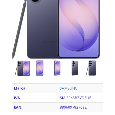
Marca:
SAMSUNG
P/N:
SM-S948BZVDEUB
EAN:
8806097827092