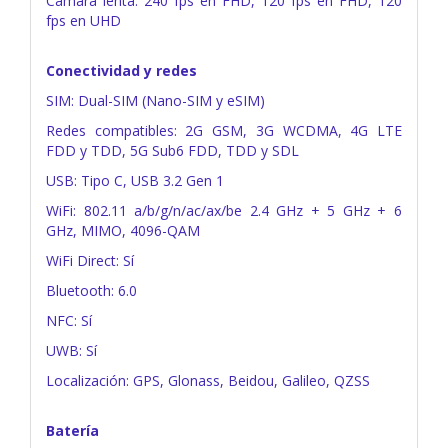
Cámara lenta: 240 fps en FHD, 120 fps en FHD, 120
fps en UHD
Conectividad y redes
SIM: Dual-SIM (Nano-SIM y eSIM)
Redes compatibles: 2G GSM, 3G WCDMA, 4G LTE
FDD y TDD, 5G Sub6 FDD, TDD y SDL
USB: Tipo C, USB 3.2 Gen 1
WiFi: 802.11 a/b/g/n/ac/ax/be 2.4 GHz + 5 GHz + 6
GHz, MIMO, 4096-QAM
WiFi Direct: Sí
Bluetooth: 6.0
NFC: Sí
UWB: Sí
Localización: GPS, Glonass, Beidou, Galileo, QZSS
Batería