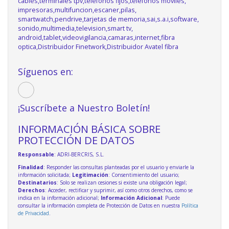
cables,terminales tpv,telefonos fijos,telefonos moviles,
impresoras,multifuncion,escaner,pilas,
smartwatch,pendrive,tarjetas de memoria,sai,s.a.i,software,
sonido,multimedia,television,smart tv,
android,tablet,videovigilancia,camaras,internet,fibra
optica,Distribuidor Finetwork,Distribuidor Avatel fibra
Síguenos en:
¡Suscríbete a Nuestro Boletín!
INFORMACIÓN BÁSICA SOBRE
PROTECCIÓN DE DATOS
Responsable
: ADRI-BERCRIS, S.L.
Finalidad
: Responder las consultas planteadas por el usuario y enviarle la
información solicitada;
Legitimación
: Consentimiento del usuario;
Destinatarios
: Solo se realizan cesiones si existe una obligación legal;
Derechos
: Acceder, rectificar y suprimir, así como otros derechos, como se
indica en la información adicional;
Información Adicional
: Puede
consultar la información completa de Protección de Datos en nuestra
Política
de Privacidad
.