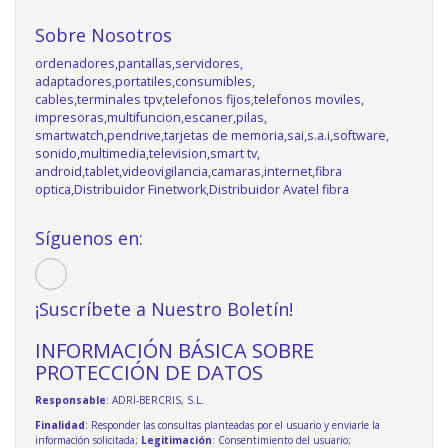
Sobre Nosotros
ordenadores,pantallas,servidores,
adaptadores,portatiles,consumibles,
cables,terminales tpv,telefonos fijos,telefonos moviles,
impresoras,multifuncion,escaner,pilas,
smartwatch,pendrive,tarjetas de memoria,sai,s.a.i,software,
sonido,multimedia,television,smart tv,
android,tablet,videovigilancia,camaras,internet,fibra
optica,Distribuidor Finetwork,Distribuidor Avatel fibra
Síguenos en:
¡Suscríbete a Nuestro Boletín!
INFORMACIÓN BÁSICA SOBRE
PROTECCIÓN DE DATOS
Responsable
: ADRI-BERCRIS, S.L.
Finalidad
: Responder las consultas planteadas por el usuario y enviarle la
información solicitada;
Legitimación
: Consentimiento del usuario;