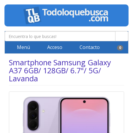
Menú
Acceso
Contacto
0
Smartphone Samsung Galaxy
A37 6GB/ 128GB/ 6.7"/ 5G/
Lavanda