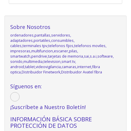
Sobre Nosotros
ordenadores,pantallas,servidores,
adaptadores,portatiles,consumibles,
cables,terminales tpv,telefonos fijos,telefonos moviles,
impresoras,multifuncion,escaner,pilas,
smartwatch,pendrive,tarjetas de memoria,sai,s.a.i,software,
sonido,multimedia,television,smart tv,
android,tablet,videovigilancia,camaras,internet,fibra
optica,Distribuidor Finetwork,Distribuidor Avatel fibra
Síguenos en:
¡Suscríbete a Nuestro Boletín!
INFORMACIÓN BÁSICA SOBRE
PROTECCIÓN DE DATOS