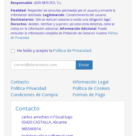
Responsable
: ADRI-BERCRIS, S.L.
Finalidad
: Responder las consultas planteadas por el usuario y enviarle la
información solicitada;
Legitimación
: Consentimiento del usuario;
Destinatarios
: Solo se realizan cesiones si existe una obligación legal;
Derechos
: Acceder, rectificar y suprimir, así como otros derechos, como se
indica en la información adicional;
Información Adicional
: Puede
consultar la información completa de Protección de Datos en nuestra
Política
de Privacidad
.
He leído y acepto la
Política de Privacidad
.
Enviar
Contacto
Información Legal
Política Privacidad
Política de Cookies
Condiciones de Compra
Formas de Pago
Contacto
carlos arniches n7 local bajo
03420
CASTALLA
,
Alicante
965560914
todoloquebusca@gmail.com