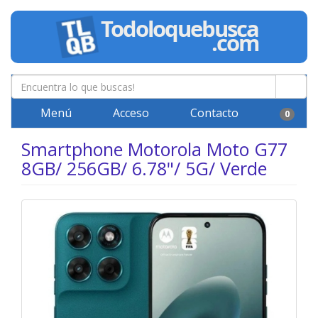
Menú
Acceso
Contacto
0
Smartphone Motorola Moto G77
8GB/ 256GB/ 6.78"/ 5G/ Verde