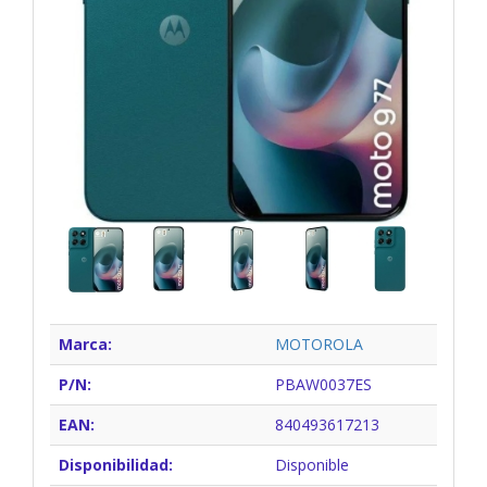
Marca:
MOTOROLA
P/N:
PBAW0037ES
EAN:
840493617213
Disponibilidad:
Disponible