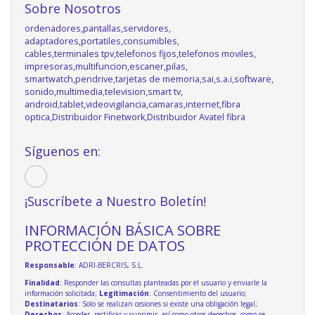
Sobre Nosotros
ordenadores,pantallas,servidores,
adaptadores,portatiles,consumibles,
cables,terminales tpv,telefonos fijos,telefonos moviles,
impresoras,multifuncion,escaner,pilas,
smartwatch,pendrive,tarjetas de memoria,sai,s.a.i,software,
sonido,multimedia,television,smart tv,
android,tablet,videovigilancia,camaras,internet,fibra
optica,Distribuidor Finetwork,Distribuidor Avatel fibra
Síguenos en:
¡Suscríbete a Nuestro Boletín!
INFORMACIÓN BÁSICA SOBRE
PROTECCIÓN DE DATOS
Responsable
: ADRI-BERCRIS, S.L.
Finalidad
: Responder las consultas planteadas por el usuario y enviarle la
información solicitada;
Legitimación
: Consentimiento del usuario;
Destinatarios
: Solo se realizan cesiones si existe una obligación legal;
Derechos
: Acceder, rectificar y suprimir, así como otros derechos, como se