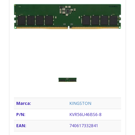
Marca:
KINGSTON
P/N:
KVR56U46BS6-8
EAN:
740617332841