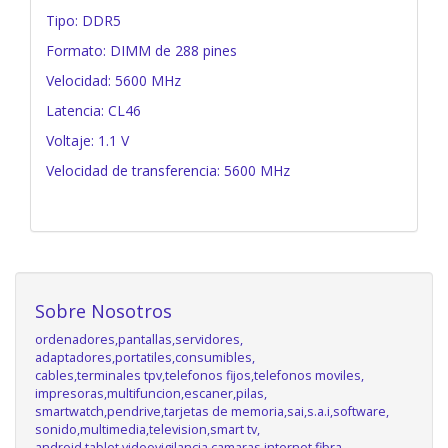
Tipo: DDR5
Formato: DIMM de 288 pines
Velocidad: 5600 MHz
Latencia: CL46
Voltaje: 1.1 V
Velocidad de transferencia: 5600 MHz
Sobre Nosotros
ordenadores,pantallas,servidores,
adaptadores,portatiles,consumibles,
cables,terminales tpv,telefonos fijos,telefonos moviles,
impresoras,multifuncion,escaner,pilas,
smartwatch,pendrive,tarjetas de memoria,sai,s.a.i,software,
sonido,multimedia,television,smart tv,
android,tablet,videovigilancia,camaras,internet,fibra