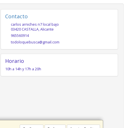
Contacto
carlos arniches n7 local bajo
03420
CASTALLA
,
Alicante
965560914
todoloquebusca@gmail.com
Horario
10h a 14h y 17h a 20h