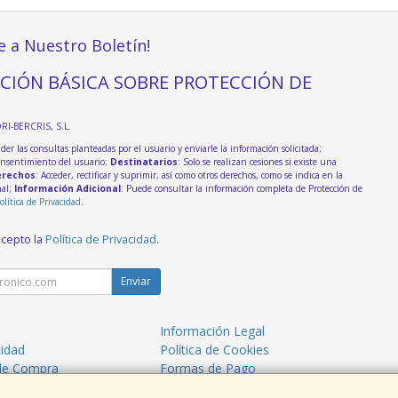
e a Nuestro Boletín!
CIÓN BÁSICA SOBRE PROTECCIÓN DE
DRI-BERCRIS, S.L.
der las consultas planteadas por el usuario y enviarle la información solicitada;
onsentimiento del usuario;
Destinatarios
: Solo se realizan cesiones si existe una
rechos
: Acceder, rectificar y suprimir, así como otros derechos, como se indica en la
nal;
Información Adicional
: Puede consultar la información completa de Protección de
olítica de Privacidad
.
acepto la
Política de Privacidad
.
Enviar
Información Legal
cidad
Política de Cookies
de Compra
Formas de Pago