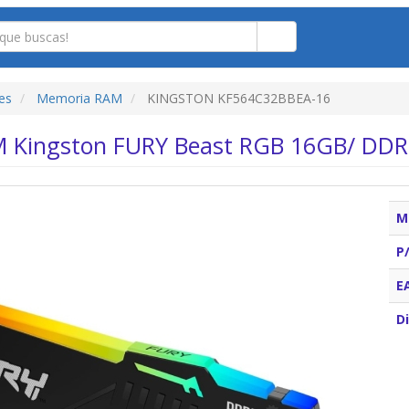
es
Memoria RAM
KINGSTON KF564C32BBEA-16
 Kingston FURY Beast RGB 16GB/ DDR
M
P
E
Di