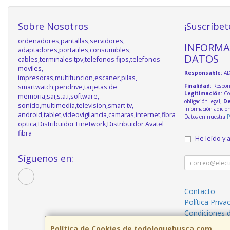
Sobre Nosotros
¡Suscríbet
ordenadores,pantallas,servidores,
INFORMA
adaptadores,portatiles,consumibles,
DATOS
cables,terminales tpv,telefonos fijos,telefonos
moviles,
Responsable
: A
impresoras,multifuncion,escaner,pilas,
Finalidad
: Respon
smartwatch,pendrive,tarjetas de
Legitimación
: C
memoria,sai,s.a.i,software,
obligación legal;
De
sonido,multimedia,television,smart tv,
información adicio
android,tablet,videovigilancia,camaras,internet,fibra
Datos en nuestra
P
optica,Distribuidor Finetwork,Distribuidor Avatel
fibra
He leído y 
Síguenos en:
Contacto
Política Priva
Condiciones 
Política de Cookies de todoloquebusca.com