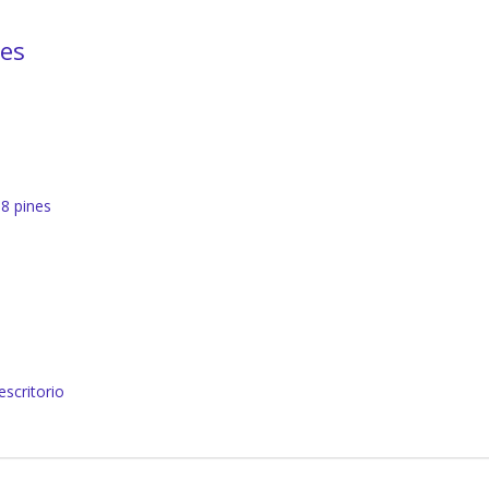
nes
8 pines
scritorio