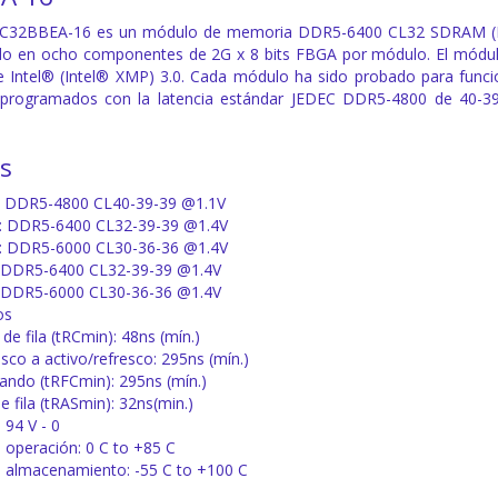
C32BBEA-16 es un módulo de memoria DDR5-6400 CL32 SDRAM (Memo
do en ocho componentes de 2G x 8 bits FBGA por módulo. El módul
Intel® (Intel® XMP) 3.0. Cada módulo ha sido probado para funci
 programados con la latencia estándar JEDEC DDR5-4800 de 40-39
as
): DDR5-4800 CL40-39-39 @1.1V
0: DDR5-6400 CL32-39-39 @1.4V
1: DDR5-6000 CL30-36-36 @1.4V
: DDR5-6400 CL32-39-39 @1.4V
: DDR5-6000 CL30-36-36 @1.4V
os
de fila (tRCmin): 48ns (mín.)
sco a activo/refresco: 295ns (mín.)
ndo (tRFCmin): 295ns (mín.)
 fila (tRASmin): 32ns(min.)
 94 V - 0
operación: 0 C to +85 C
 almacenamiento: -55 C to +100 C