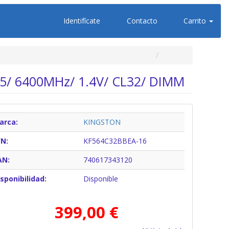
Identifícate
Contacto
Carrito
5/ 6400MHz/ 1.4V/ CL32/ DIMM
arca:
KINGSTON
/N:
KF564C32BBEA-16
AN:
740617343120
sponibilidad:
Disponible
399,00 €