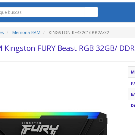
es
Memoria RAM
KINGSTON KF432C16BB2A/32
 Kingston FURY Beast RGB 32GB/ DDR
M
P
E
Di