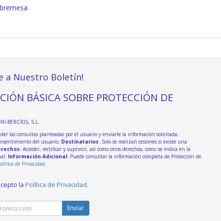
obremesa
e a Nuestro Boletín!
CIÓN BÁSICA SOBRE PROTECCIÓN DE
DRI-BERCRIS, S.L.
der las consultas planteadas por el usuario y enviarle la información solicitada;
onsentimiento del usuario;
Destinatarios
: Solo se realizan cesiones si existe una
rechos
: Acceder, rectificar y suprimir, así como otros derechos, como se indica en la
nal;
Información Adicional
: Puede consultar la información completa de Protección de
olítica de Privacidad
.
acepto la
Política de Privacidad
.
Enviar