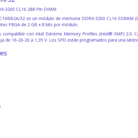
4-3200 CL16 288-Pin DIMM
C16BB2A/32 es un módulo de memoria DDR4-3200 CL16 SDRAM (DRA
tes FBGA de 2 GB x 8 bits por módulo.
s compatible con Intel Extreme Memory Profiles (Intel® XMP) 2.0.
aja de 16-20-20 a 1,35 V. Los SPD están programados para una laten
nes
s