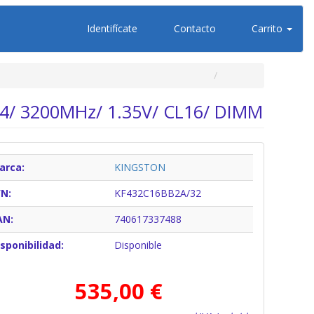
Identifícate
Contacto
Carrito
4/ 3200MHz/ 1.35V/ CL16/ DIMM
arca:
KINGSTON
/N:
KF432C16BB2A/32
AN:
740617337488
sponibilidad:
Disponible
535,00 €