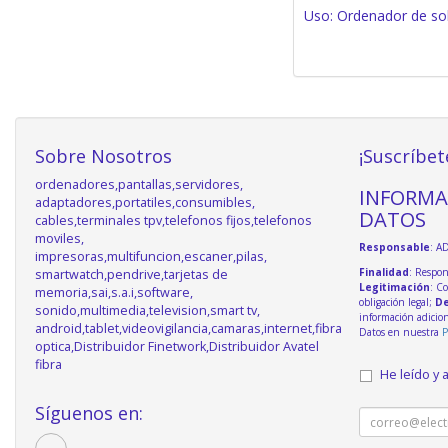
Uso: Ordenador de s
Sobre Nosotros
¡Suscríbet
ordenadores,pantallas,servidores,
INFORMA
adaptadores,portatiles,consumibles,
DATOS
cables,terminales tpv,telefonos fijos,telefonos
moviles,
Responsable
: A
impresoras,multifuncion,escaner,pilas,
Finalidad
: Respon
smartwatch,pendrive,tarjetas de
Legitimación
: C
memoria,sai,s.a.i,software,
obligación legal;
De
sonido,multimedia,television,smart tv,
información adicio
android,tablet,videovigilancia,camaras,internet,fibra
Datos en nuestra
P
optica,Distribuidor Finetwork,Distribuidor Avatel
fibra
He leído y 
Síguenos en: