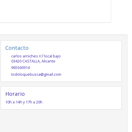
Contacto
carlos arniches n7 local bajo
03420
CASTALLA
,
Alicante
965560914
todoloquebusca@gmail.com
Horario
10h a 14h y 17h a 20h