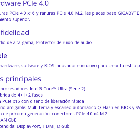
rdware PCIe 4.0
ras PCIe 4.0 x16 y ranuras PCIe 4.0 M.2, las placas base GIGABYTE e
iento superior.
 fidelidad
io de alta gama,
Protector de ruido de audio
ble
hardware, software y BIOS innovador e intuitivo para crear tu estilo p
s principales
procesadores Intel® Core™ Ultra (Serie 2)
brida de 4+1+2 fases
a PCIe x16 con diseño de liberación rápida
ario amigable: Multi-tema y escaneo automático Q-Flash en BIOS y S
 de próxima generación: conectores PCIe 4.0 x4 M.2
 LAN GbE
tendida: DisplayPort, HDMI, D-Sub