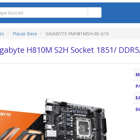
es
Placas Base
GIGABYTE 9MH81MSH-00-G10
igabyte H810M S2H Socket 1851/ DDR5/
M
P
E
Di