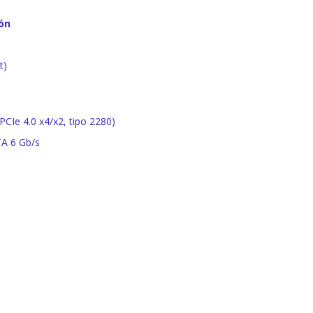
ón
t)
PCIe 4.0 x4/x2, tipo 2280)
TA 6 Gb/s