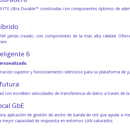
BYTE Ultra Durable™ construidas con componentes óptimos de adentr
.
íbrido
RM jamás creado, con componentes de la más alta calidad. Ofrec
are.
eligente 6
Personalizado.
eración superior y funcionamiento silencioso para su plataforma de j
futura
d con increíbles velocidades de transferencia de datos a través de l
ocal GbE
a aplicación de gestión de ancho de banda de red que ayuda a mejo
a mejor capacidad de respuesta en entornos LAN saturados.