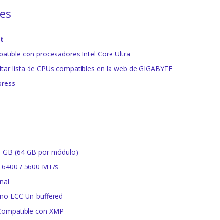
nes
et
tible con procesadores Intel Core Ultra
ltar lista de CPUs compatibles en la web de GIGABYTE
press
 GB (64 GB por módulo)
: 6400 / 5600 MT/s
nal
 no ECC Un-buffered
 Compatible con XMP