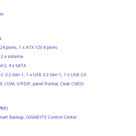
io
s
24 pines, 1 x ATX 12V 8 pines
 2 x sistema
M.2, 4 x SATA
-C 3.2 Gen 1, 1 x USB 3.2 Gen 1, 1 x USB 2.0
, COM, S/PDIF, panel frontal, Clear CMOS
bit)
Smart Backup, GIGABYTE Control Center