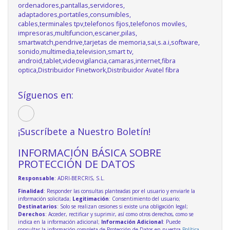
ordenadores,pantallas,servidores,
adaptadores,portatiles,consumibles,
cables,terminales tpv,telefonos fijos,telefonos moviles,
impresoras,multifuncion,escaner,pilas,
smartwatch,pendrive,tarjetas de memoria,sai,s.a.i,software,
sonido,multimedia,television,smart tv,
android,tablet,videovigilancia,camaras,internet,fibra
optica,Distribuidor Finetwork,Distribuidor Avatel fibra
Síguenos en:
¡Suscríbete a Nuestro Boletín!
INFORMACIÓN BÁSICA SOBRE
PROTECCIÓN DE DATOS
Responsable
: ADRI-BERCRIS, S.L.
Finalidad
: Responder las consultas planteadas por el usuario y enviarle la
información solicitada;
Legitimación
: Consentimiento del usuario;
Destinatarios
: Solo se realizan cesiones si existe una obligación legal;
Derechos
: Acceder, rectificar y suprimir, así como otros derechos, como se
indica en la información adicional;
Información Adicional
: Puede
consultar la información completa de Protección de Datos en nuestra
Política